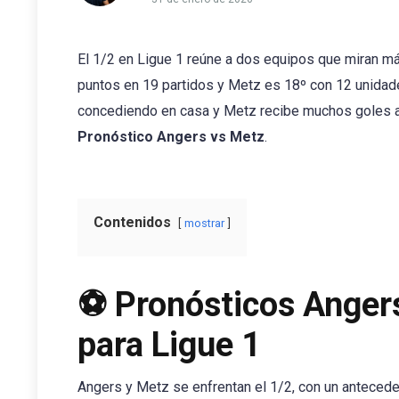
El 1/2 en Ligue 1 reúne a dos equipos que miran má
puntos en 19 partidos y Metz es 18º con 12 unidade
concediendo en casa y Metz recibe muchos goles a l
Pronóstico Angers vs Metz
.
Contenidos
mostrar
⚽ Pronósticos Angers
para Ligue 1
Angers y Metz se enfrentan el 1/2, con un anteced