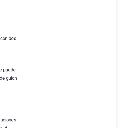
0 con dos
.
ue puede
“de guion
izaciones