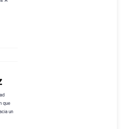
a. A
z
dad
n que
acia un