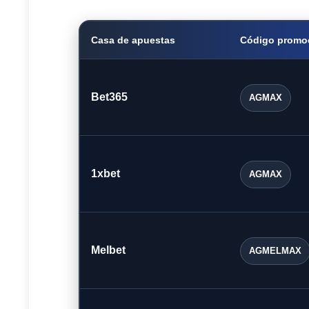
Casa de apuestas
Código promo
Bet365
AGMAX
1xbet
AGMAX
Melbet
AGMELMAX