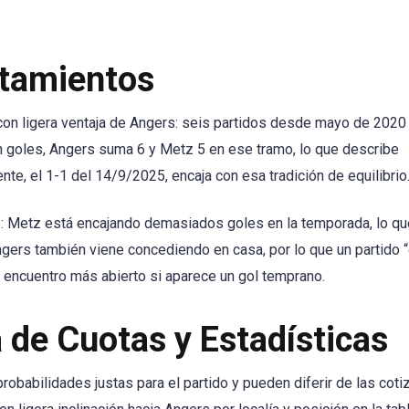
ntamientos
e con ligera ventaja de Angers: seis partidos desde mayo de 202
n goles, Angers suma 6 y Metz 5 en ese tramo, lo que describe
te, el 1-1 del 14/9/2025, encaja con esa tradición de equilibrio
io: Metz está encajando demasiados goles en la temporada, lo q
ngers también viene concediendo en casa, por lo que un partido 
un encuentro más abierto si aparece un gol temprano.
 de Cuotas y Estadísticas
robabilidades justas para el partido y pueden diferir de las cot