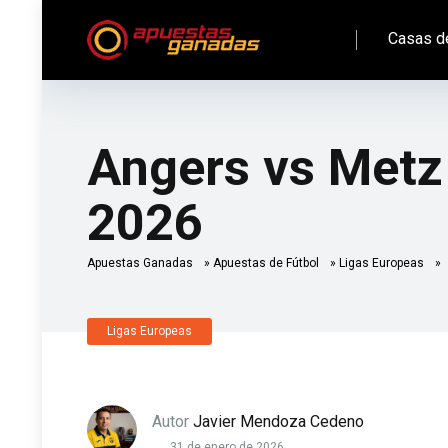
Casas d
Angers vs Metz
2026
Apuestas Ganadas
»
Apuestas de Fútbol
»
Ligas Europeas
»
Ligas Europeas
Autor
Javier Mendoza Cedeno
31 de enero de 2026