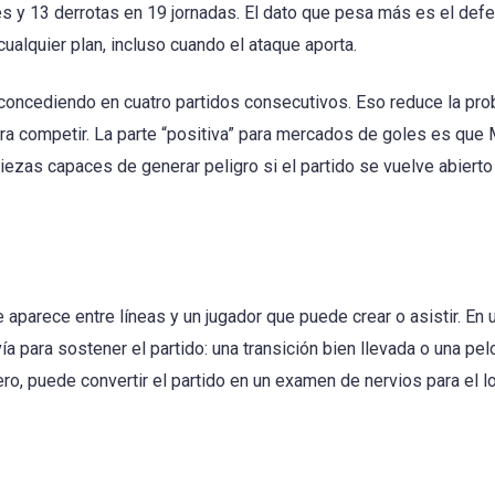
es y 13 derrotas en 19 jornadas. El dato que pesa más es el defe
cualquier plan, incluso cuando el ataque aporta.
oncediendo en cuatro partidos consecutivos. Eso reduce la pro
ara competir. La parte “positiva” para mercados de goles es que 
iezas capaces de generar peligro si el partido se vuelve abierto
aparece entre líneas y un jugador que puede crear o asistir. En 
ía para sostener el partido: una transición bien llevada o una pel
o, puede convertir el partido en un examen de nervios para el lo