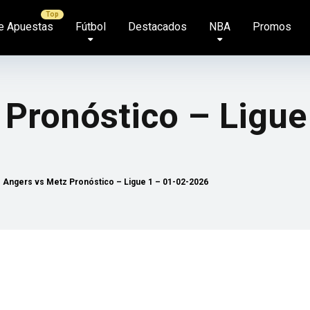
e Apuestas
Fútbol
Destacados
NBA
Promos
 Pronóstico – Ligue
Angers vs Metz Pronóstico – Ligue 1 – 01-02-2026