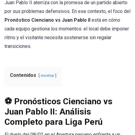
Juan Pablo II aterriza con la promesa de un partido abierto
por sus problemas defensivos. En ese contexto, el foco del
Pronóstico Cienciano vs Juan Pablo II
está en cómo
cada equipo gestiona los momentos: el local debe imponer
ritmo y el visitante necesita sostenerse sin regalar
transiciones.
Contenidos
mostrar
⚽ Pronósticos Cienciano vs
Juan Pablo II: Análisis
Completo para Liga Perú
El duelo del 08/02 en el Apertura peruano enfrenta a un