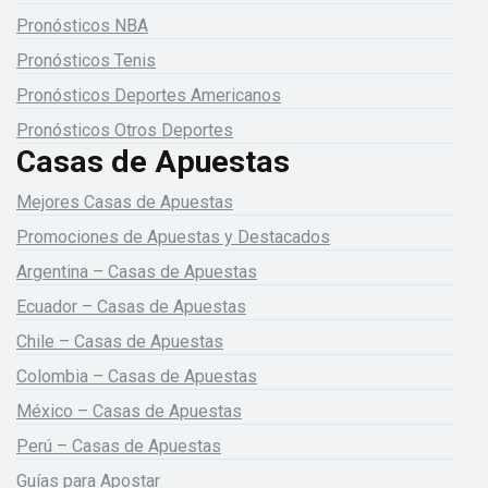
Pronósticos NBA
Pronósticos Tenis
Pronósticos Deportes Americanos
Pronósticos Otros Deportes
Casas de Apuestas
Mejores Casas de Apuestas
Promociones de Apuestas y Destacados
Argentina – Casas de Apuestas
Ecuador – Casas de Apuestas
Chile – Casas de Apuestas
Colombia – Casas de Apuestas
México – Casas de Apuestas
Perú – Casas de Apuestas
Guías para Apostar