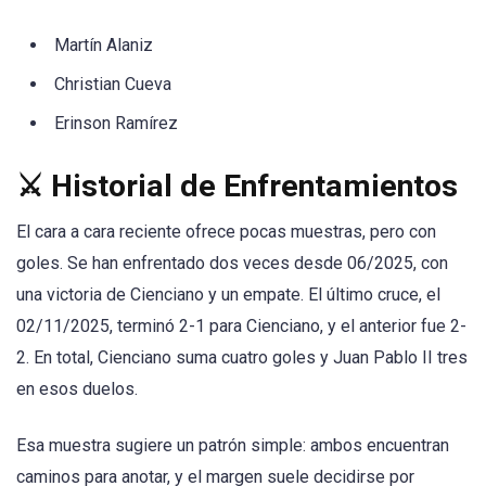
Martín Alaniz
Christian Cueva
Erinson Ramírez
⚔️ Historial de Enfrentamientos
El cara a cara reciente ofrece pocas muestras, pero con
goles. Se han enfrentado dos veces desde 06/2025, con
una victoria de Cienciano y un empate. El último cruce, el
02/11/2025, terminó 2-1 para Cienciano, y el anterior fue 2-
2. En total, Cienciano suma cuatro goles y Juan Pablo II tres
en esos duelos.
Esa muestra sugiere un patrón simple: ambos encuentran
caminos para anotar, y el margen suele decidirse por