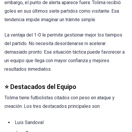
embargo, el punto de alerta aparece fuera: Tolima recibió
goles en sus últimos siete partidos como visitante. Esa
tendencia impide imaginar un trámite simple.
La ventaja del 1-0 le permite gestionar mejor los tiempos
del partido. No necesita desordenarse ni acelerar
demasiado pronto. Esa situación táctica puede favorecer a
un equipo que llega con mayor confianza y mejores
resultados inmediatos.
⭐ Destacados del Equipo
Tolima tiene futbolistas citados con peso en ataque y
creación. Los tres destacados principales son:
Luis Sandoval