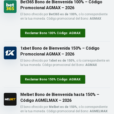
Bet365 Bono de Bienvenida 100% – Código
Promocional AGMAX – 2026
El bono ofrecido por
Bet365 es de 100%
, o lo correspondiente
en la tua moneda. Código promocional del Bono:
AGMAX
Reclamar Bono 100% Código: AGMAX
1xbet Bono de Bienvenida 150% – Código
Promocional AGMAX – 2026
El bono ofrecido por
1xbet es de 150%
, o lo correspondiente en
la tua moneda. Código promocional del Bono:
AGMAX
Reclamar Bono 150% Código: AGMAX
Melbet Bono de Bienvenida hasta 150% –
Código AGMELMAX – 2026
El bono ofrecido por
Melbet es de 150%
, o lo correspondiente
en la tua moneda. Código promocional del Bono:
AGMELMAX