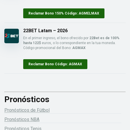
Reclamar Bono 150% Código: AGMELMAX
22BET Latam – 2026
En el primer ingreso, el bono ofrecido por
22Bet es de 100%
hasta 122$
euros, o lo correspondiente en la tua moneda.
Código promocional del Bono:
AGMAX
Reclamar Bono Código: AGMAX
Pronósticos
Pronósticos de Fútbol
Pronósticos NBA
Pronósticos Tenis