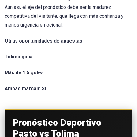
Aun así, el eje del pronóstico debe ser la madurez
competitiva del visitante, que llega con más confianza y
menos urgencia emocional.
Otras oportunidades de apuestas:
Tolima gana
Más de 1.5 goles
Ambas marcan: Sí
Pronóstico Deportivo
Pasto vs Tolima