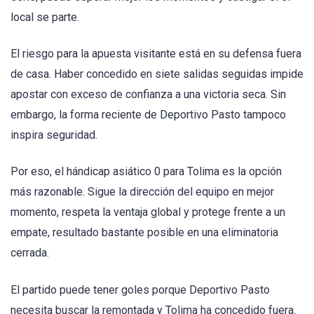
local se parte.
El riesgo para la apuesta visitante está en su defensa fuera
de casa. Haber concedido en siete salidas seguidas impide
apostar con exceso de confianza a una victoria seca. Sin
embargo, la forma reciente de Deportivo Pasto tampoco
inspira seguridad.
Por eso, el hándicap asiático 0 para Tolima es la opción
más razonable. Sigue la dirección del equipo en mejor
momento, respeta la ventaja global y protege frente a un
empate, resultado bastante posible en una eliminatoria
cerrada.
El partido puede tener goles porque Deportivo Pasto
necesita buscar la remontada y Tolima ha concedido fuera.