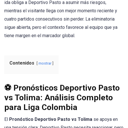
ida obliga a Deportivo Pasto a asumir más riesgos,
mientras el visitante llega con mejor momento reciente y
cuatro partidos consecutivos sin perder. La eliminatoria
sigue abierta, pero el contexto favorece al equipo que ya
tiene margen en el marcador global.
Contenidos
mostrar
⚽ Pronósticos Deportivo Pasto
vs Tolima: Análisis Completo
para Liga Colombia
El
Pronóstico Deportivo Pasto vs Tolima
se apoya en
una tensión clara: Deportivo Pasto necesita reaccionar, pero