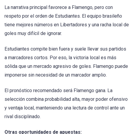
La narrativa principal favorece a Flamengo, pero con
respeto por el orden de Estudiantes. El equipo brasileño
tiene mejores números en Libertadores y una racha local de
goles muy difícil de ignorar.
Estudiantes compite bien fuera y suele llevar sus partidos
a marcadores cortos. Por eso, la victoria local es más
sólida que un mercado agresivo de goles. Flamengo puede
imponerse sin necesidad de un marcador amplio.
El pronóstico recomendado será Flamengo gana. La
selección combina probabilidad alta, mayor poder ofensivo
y ventaja local, manteniendo una lectura de control ante un
rival disciplinado.
Otras oportunidades de apuestas: