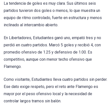
La tendencia de goles es muy clara. Sus últimos seis
partidos tuvieron dos goles o menos, lo que muestra un
equipo de ritmo controlado, fuerte en estructura y menos
inclinado al intercambio abierto.
En Libertadores, Estudiantes ganó uno, empató tres y no
perdió en cuatro partidos. Marcó 5 goles y recibió 4, con
promedio ofensivo de 1.25 y defensivo de 1.00. Es
competitivo, aunque con menor techo ofensivo que
Flamengo.
Como visitante, Estudiantes lleva cuatro partidos sin perder.
Ese dato exige respeto, pero el reto ante Flamengo es
mayor por el peso ofensivo local y la necesidad de
controlar largos tramos sin balón.