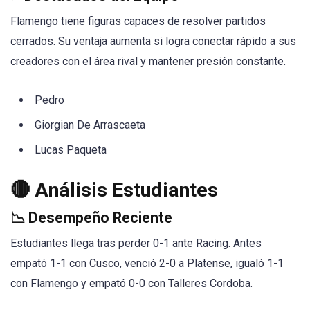
Flamengo tiene figuras capaces de resolver partidos
cerrados. Su ventaja aumenta si logra conectar rápido a sus
creadores con el área rival y mantener presión constante.
Pedro
Giorgian De Arrascaeta
Lucas Paqueta
🔴 Análisis Estudiantes
📉 Desempeño Reciente
Estudiantes llega tras perder 0-1 ante Racing. Antes
empató 1-1 con Cusco, venció 2-0 a Platense, igualó 1-1
con Flamengo y empató 0-0 con Talleres Cordoba.