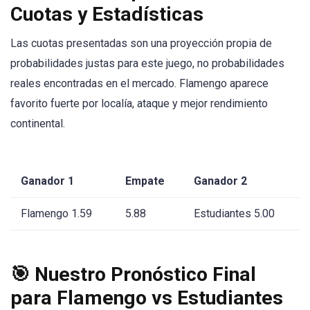
Cuotas y Estadísticas
Las cuotas presentadas son una proyección propia de
probabilidades justas para este juego, no probabilidades
reales encontradas en el mercado. Flamengo aparece
favorito fuerte por localía, ataque y mejor rendimiento
continental.
Ganador 1
Empate
Ganador 2
Flamengo 1.59
5.88
Estudiantes 5.00
🎯 Nuestro Pronóstico Final
para Flamengo vs Estudiantes