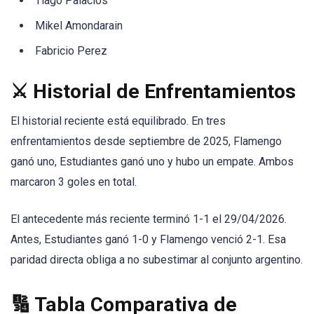
Tiago Palacios
Mikel Amondarain
Fabricio Perez
⚔️ Historial de Enfrentamientos
El historial reciente está equilibrado. En tres
enfrentamientos desde septiembre de 2025, Flamengo
ganó uno, Estudiantes ganó uno y hubo un empate. Ambos
marcaron 3 goles en total.
El antecedente más reciente terminó 1-1 el 29/04/2026.
Antes, Estudiantes ganó 1-0 y Flamengo venció 2-1. Esa
paridad directa obliga a no subestimar al conjunto argentino.
🔢 Tabla Comparativa de