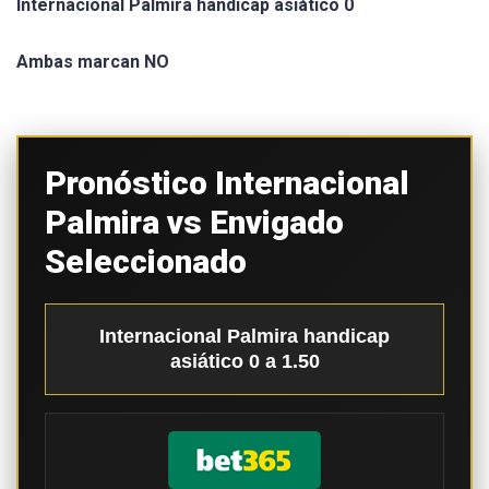
Internacional Palmira handicap asiático 0
Ambas marcan NO
Pronóstico Internacional
Palmira vs Envigado
Seleccionado
Internacional Palmira handicap
asiático 0 a 1.50