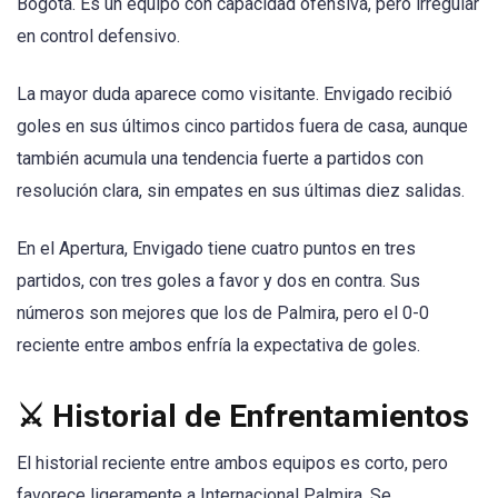
Bogota. Es un equipo con capacidad ofensiva, pero irregular
en control defensivo.
La mayor duda aparece como visitante. Envigado recibió
goles en sus últimos cinco partidos fuera de casa, aunque
también acumula una tendencia fuerte a partidos con
resolución clara, sin empates en sus últimas diez salidas.
En el Apertura, Envigado tiene cuatro puntos en tres
partidos, con tres goles a favor y dos en contra. Sus
números son mejores que los de Palmira, pero el 0-0
reciente entre ambos enfría la expectativa de goles.
⚔️ Historial de Enfrentamientos
El historial reciente entre ambos equipos es corto, pero
favorece ligeramente a Internacional Palmira. Se