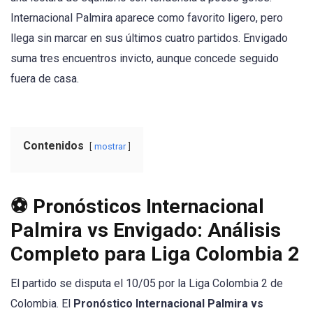
Internacional Palmira aparece como favorito ligero, pero
llega sin marcar en sus últimos cuatro partidos. Envigado
suma tres encuentros invicto, aunque concede seguido
fuera de casa.
Contenidos
mostrar
⚽ Pronósticos Internacional
Palmira vs Envigado: Análisis
Completo para Liga Colombia 2
El partido se disputa el 10/05 por la Liga Colombia 2 de
Colombia. El
Pronóstico Internacional Palmira vs