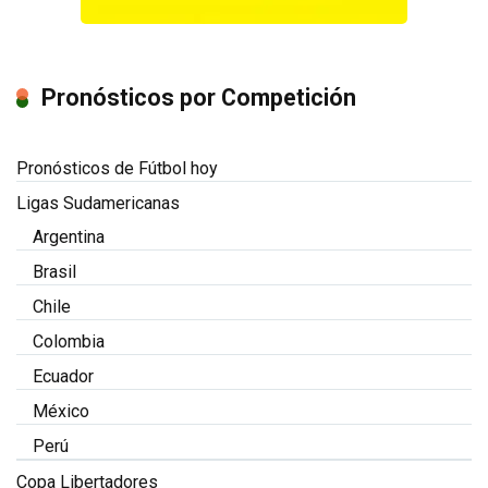
Pronósticos por Competición
Pronósticos de Fútbol hoy
Ligas Sudamericanas
Argentina
Brasil
Chile
Colombia
Ecuador
México
Perú
Copa Libertadores