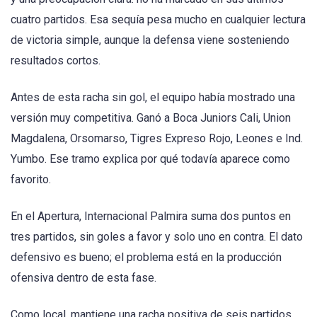
cuatro partidos. Esa sequía pesa mucho en cualquier lectura
de victoria simple, aunque la defensa viene sosteniendo
resultados cortos.
Antes de esta racha sin gol, el equipo había mostrado una
versión muy competitiva. Ganó a Boca Juniors Cali, Union
Magdalena, Orsomarso, Tigres Expreso Rojo, Leones e Ind.
Yumbo. Ese tramo explica por qué todavía aparece como
favorito.
En el Apertura, Internacional Palmira suma dos puntos en
tres partidos, sin goles a favor y solo uno en contra. El dato
defensivo es bueno; el problema está en la producción
ofensiva dentro de esta fase.
Como local, mantiene una racha positiva de seis partidos