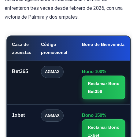
enfrentaron tres veces desde febrero de 2026, con una
victoria de Palmira y dos empates.
Casa de
Código
Bono de Bienvenida
apuestas
promocional
Bet365
Bono 100%
AGMAX
Reclamar Bono
Bet356
1xbet
Bono 150%
AGMAX
Reclamar Bono
1xbet