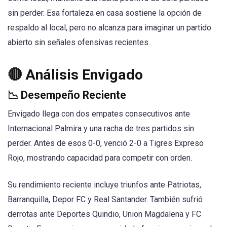
sin perder. Esa fortaleza en casa sostiene la opción de
respaldo al local, pero no alcanza para imaginar un partido
abierto sin señales ofensivas recientes.
🔴 Análisis Envigado
📉 Desempeño Reciente
Envigado llega con dos empates consecutivos ante
Internacional Palmira y una racha de tres partidos sin
perder. Antes de esos 0-0, venció 2-0 a Tigres Expreso
Rojo, mostrando capacidad para competir con orden.
Su rendimiento reciente incluye triunfos ante Patriotas,
Barranquilla, Depor FC y Real Santander. También sufrió
derrotas ante Deportes Quindio, Union Magdalena y FC