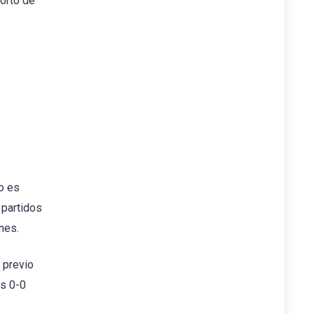
orto de
o es
 partidos
nes.
 previo
os 0-0