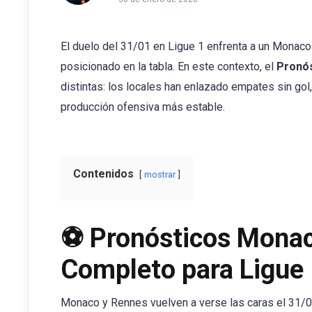
El duelo del 31/01 en Ligue 1 enfrenta a un Monac
posicionado en la tabla. En este contexto, el
Pronó
distintas: los locales han enlazado empates sin gol
producción ofensiva más estable.
Contenidos
mostrar
⚽ Pronósticos Monaco
Completo para Ligue
Monaco y Rennes vuelven a verse las caras el 31/01