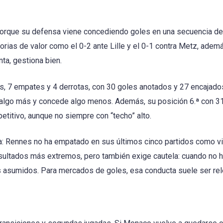
 porque su defensa viene concediendo goles en una secuencia de
ctorias de valor como el 0-2 ante Lille y el 0-1 contra Metz, adem
ta, gestiona bien.
s, 7 empates y 4 derrotas, con 30 goles anotados y 27 encajado
algo más y concede algo menos. Además, su posición 6.ª con 3
etitivo, aunque no siempre con “techo” alto.
a: Rennes no ha empatado en sus últimos cinco partidos como vi
sultados más extremos, pero también exige cautela: cuando no 
 asumidos. Para mercados de goles, esa conducta suele ser rel