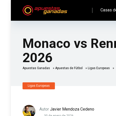
Casas d
Monaco vs Renn
2026
Apuestas Ganadas
»
Apuestas de Fútbol
»
Ligas Europeas
»
Ligas Europeas
Autor
Javier Mendoza Cedeno
30 de enero de 2026