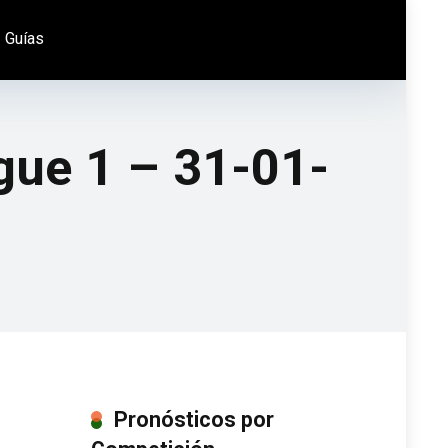
Guías
gue 1 – 31-01-
Pronósticos por