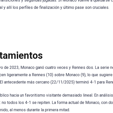
transiciones y segundas jugadas. Si Monaco vuelve a quedarse c
 y allí los perfiles de finalización y último pase son cruciales.
ntamientos
yo de 2023, Monaco ganó cuatro veces y Rennes dos. La serie n
recen ligeramente a Rennes (10) sobre Monaco (9), lo que sugiere
 El antecedente más cercano (22/11/2025) terminó 4-1 para Ren
lico hacia un favoritismo visitante demasiado lineal. En análisis
”: no todos los 4-1 se repiten. La forma actual de Monaco, con d
nido, al menos durante la primera mitad.