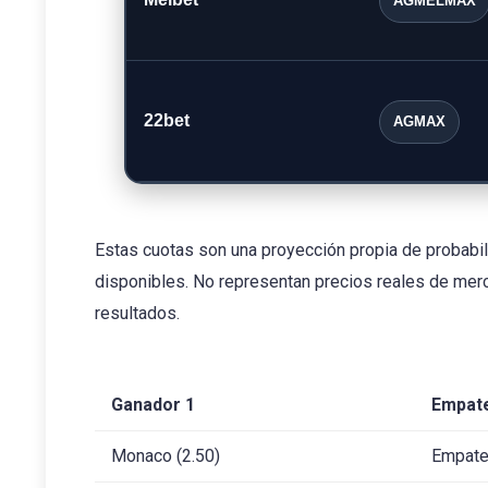
AGMELMAX
22bet
AGMAX
Estas cuotas son una proyección propia de probabil
disponibles. No representan precios reales de merca
resultados.
Ganador 1
Empat
Monaco (2.50)
Empate