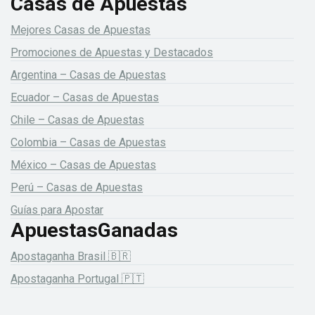
Casas de Apuestas
Mejores Casas de Apuestas
Promociones de Apuestas y Destacados
Argentina – Casas de Apuestas
Ecuador – Casas de Apuestas
Chile – Casas de Apuestas
Colombia – Casas de Apuestas
México – Casas de Apuestas
Perú – Casas de Apuestas
Guías para Apostar
ApuestasGanadas
Apostaganha Brasil 🇧🇷
Apostaganha Portugal 🇵🇹