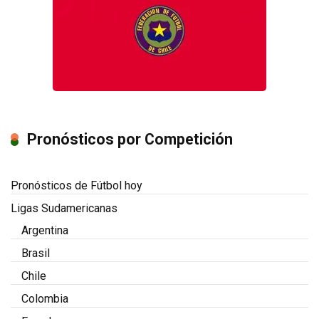
Pronósticos por Competición
Pronósticos de Fútbol hoy
Ligas Sudamericanas
Argentina
Brasil
Chile
Colombia