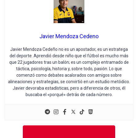
Javier Mendoza Cedeno
Javier Mendoza Cedeño no es un apostador, es un estratega
del deporte. Aprendió desde niño que el fútbol es mucho más
que 22 jugadores tras un balón; es un complejo entramado de
táctica, psicología, historia y, sobre todo, pasión. Lo que
comenzó como debates acalorados con amigos sobre
alineaciones y estrategias, se convirtió en un estudio metódico.
Javier devoraba estadísticas, pero a diferencia de otros, él
buscaba el «porqué» detrás de cada número.