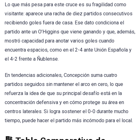
Lo que más pesa para este cruce es su fragilidad como
visitante: aparece una racha de diez partidos consecutivos
recibiendo goles fuera de casa. Ese dato condiciona el
partido ante un O’Higgins que viene ganando y que, además,
mostró capacidad para anotar varios goles cuando
encuentra espacios, como en el 2-4 ante Unión Española y
el 4-2 frente a Ñublense.
En tendencias adicionales, Concepción suma cuatro
partidos seguidos sin mantener el arco en cero, lo que
refuerza la idea de que su principal desafío está en la
concentración defensiva y en cómo protege su área en
centros laterales. Si logra sostener el 0-0 durante mucho
tiempo, puede hacer el partido más incómodo para el local.