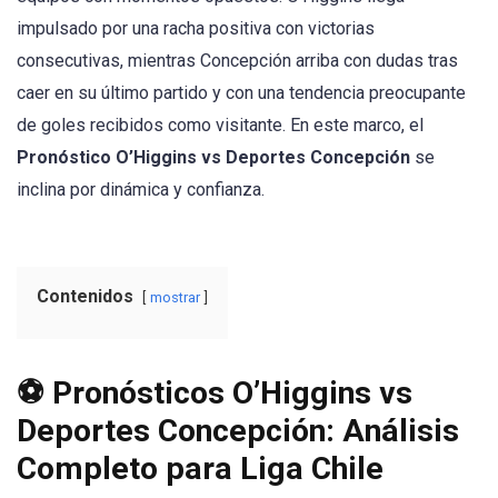
impulsado por una racha positiva con victorias
consecutivas, mientras Concepción arriba con dudas tras
caer en su último partido y con una tendencia preocupante
de goles recibidos como visitante. En este marco, el
Pronóstico O’Higgins vs Deportes Concepción
se
inclina por dinámica y confianza.
Contenidos
mostrar
⚽ Pronósticos O’Higgins vs
Deportes Concepción: Análisis
Completo para Liga Chile