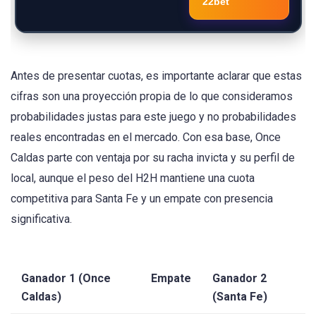
22bet
Antes de presentar cuotas, es importante aclarar que estas
cifras son una proyección propia de lo que consideramos
probabilidades justas para este juego y no probabilidades
reales encontradas en el mercado. Con esa base, Once
Caldas parte con ventaja por su racha invicta y su perfil de
local, aunque el peso del H2H mantiene una cuota
competitiva para Santa Fe y un empate con presencia
significativa.
Ganador 1 (Once
Empate
Ganador 2
Caldas)
(Santa Fe)