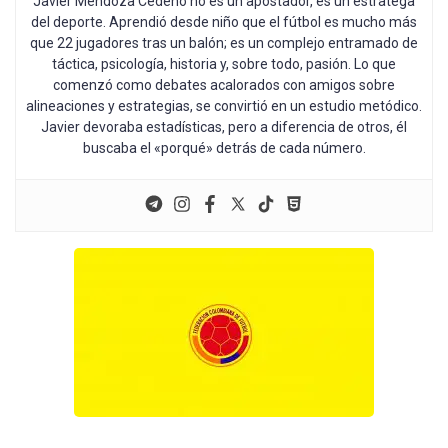
Javier Mendoza Cedeño no es un apostador, es un estratega
del deporte. Aprendió desde niño que el fútbol es mucho más
que 22 jugadores tras un balón; es un complejo entramado de
táctica, psicología, historia y, sobre todo, pasión. Lo que
comenzó como debates acalorados con amigos sobre
alineaciones y estrategias, se convirtió en un estudio metódico.
Javier devoraba estadísticas, pero a diferencia de otros, él
buscaba el «porqué» detrás de cada número.