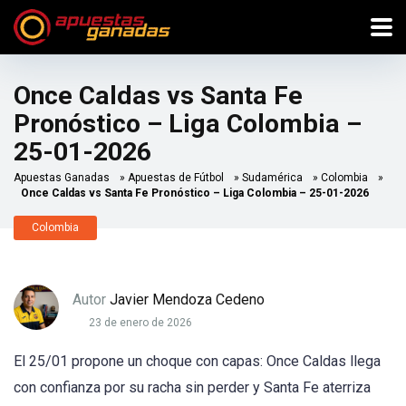
Once Caldas vs Santa Fe
Pronóstico – Liga Colombia –
25-01-2026
Apuestas Ganadas
»
Apuestas de Fútbol
»
Sudamérica
»
Colombia
»
Once Caldas vs Santa Fe Pronóstico – Liga Colombia – 25-01-2026
Colombia
Autor
Javier Mendoza Cedeno
23 de enero de 2026
El 25/01 propone un choque con capas: Once Caldas llega
con confianza por su racha sin perder y Santa Fe aterriza