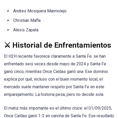
Andres Mosquera Marmolejo
Christian Mafla
Alexis Zapata
⚔️ Historial de Enfrentamientos
El H2H reciente favorece claramente a Santa Fe: se han
enfrentado seis veces desde mayo de 2024 y Santa Fe
ganó cinco, mientras Once Caldas ganó una. Ese dominio
explica por qué, incluso con el buen momento local, el
mercado suele mantener respeto por Santa Fe en este
emparejamiento. La historia pesa, pero no decide sola.
El matiz más importante es el último cruce: el 01/09/2025,
Once Caldas ganó 1-2 en cancha de Santa Fe. Ese resultado