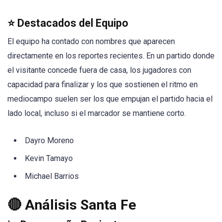
⭐ Destacados del Equipo
El equipo ha contado con nombres que aparecen
directamente en los reportes recientes. En un partido donde
el visitante concede fuera de casa, los jugadores con
capacidad para finalizar y los que sostienen el ritmo en
mediocampo suelen ser los que empujan el partido hacia el
lado local, incluso si el marcador se mantiene corto.
Dayro Moreno
Kevin Tamayo
Michael Barrios
🔴 Análisis Santa Fe