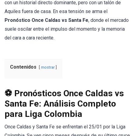
con un historial directo dominante, pero con un talón de
Aquiles fuera de casa. En esa tensión se arma el
Pronóstico Once Caldas vs Santa Fe
, donde el mercado
suele oscilar entre el impulso del momento y la memoria
del cara a cara reciente.
Contenidos
mostrar
⚽ Pronósticos Once Caldas vs
Santa Fe: Análisis Completo
para Liga Colombia
Once Caldas y Santa Fe se enfrentan el 25/01 por la Liga
Colombia. Se ven cinco meses después de su último cruce,