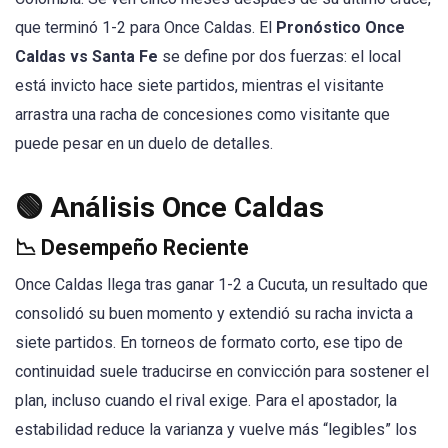
que terminó 1-2 para Once Caldas. El
Pronóstico Once
Caldas vs Santa Fe
se define por dos fuerzas: el local
está invicto hace siete partidos, mientras el visitante
arrastra una racha de concesiones como visitante que
puede pesar en un duelo de detalles.
🟢 Análisis Once Caldas
📉 Desempeño Reciente
Once Caldas llega tras ganar 1-2 a Cucuta, un resultado que
consolidó su buen momento y extendió su racha invicta a
siete partidos. En torneos de formato corto, ese tipo de
continuidad suele traducirse en convicción para sostener el
plan, incluso cuando el rival exige. Para el apostador, la
estabilidad reduce la varianza y vuelve más “legibles” los