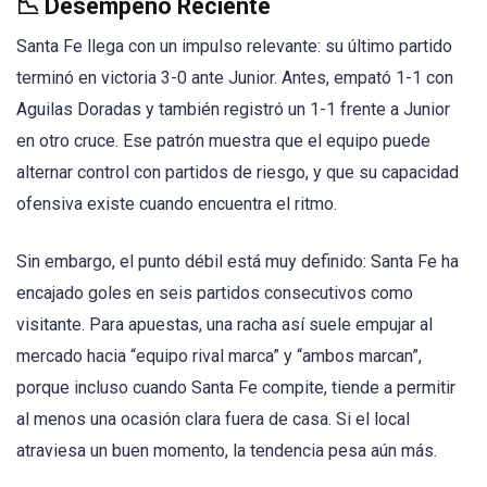
📉 Desempeño Reciente
Santa Fe llega con un impulso relevante: su último partido
terminó en victoria 3-0 ante Junior. Antes, empató 1-1 con
Aguilas Doradas y también registró un 1-1 frente a Junior
en otro cruce. Ese patrón muestra que el equipo puede
alternar control con partidos de riesgo, y que su capacidad
ofensiva existe cuando encuentra el ritmo.
Sin embargo, el punto débil está muy definido: Santa Fe ha
encajado goles en seis partidos consecutivos como
visitante. Para apuestas, una racha así suele empujar al
mercado hacia “equipo rival marca” y “ambos marcan”,
porque incluso cuando Santa Fe compite, tiende a permitir
al menos una ocasión clara fuera de casa. Si el local
atraviesa un buen momento, la tendencia pesa aún más.