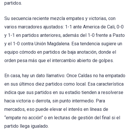
partidos.
Su secuencia reciente mezcla empates y victorias, con
varios marcadores ajustados: 1-1 ante America de Cali, 0-0
y 1-1 en partidos anteriores, además del 1-0 frente a Pasto
y el 1-0 contra Unión Magdalena. Esa tendencia sugiere un
equipo cómodo en partidos de baja anotación, donde el
orden pesa más que el intercambio abierto de golpes.
En casa, hay un dato llamativo: Once Caldas no ha empatado
en sus últimos diez partidos como local. Esa característica
indica que sus partidos en su estadio tienden a resolverse
hacia victoria o derrota, sin punto intermedio. Para
mercados, eso puede elevar el interés en líneas de
“empate no acción” o en lecturas de gestión del final si el
partido llega igualado.