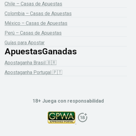
Chile – Casas de Apuestas
Colombia – Casas de Apuestas
México – Casas de Apuestas
Perú – Casas de Apuestas
Guías para Apostar
ApuestasGanadas
Apostaganha Brasil 🇧🇷
Apostaganha Portugal 🇵🇹
18+ Juega con responsabilidad