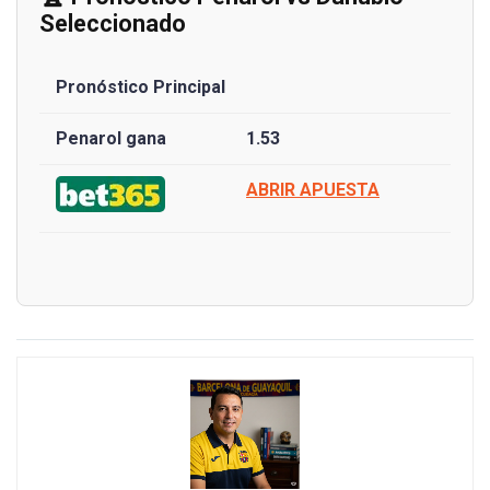
Seleccionado
Pronóstico Principal
Penarol gana
1.53
ABRIR APUESTA