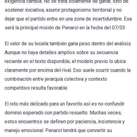
exigencia cambia. No se trata solamente de ganar, sino de
sostener iniciativa, asumir protagonismo territorial y no
dejar que el partido entre en una zona de incertidumbre. Esa
será la principal misión de Penarol en la fecha del 07/03.
El valor de su localía también gana peso dentro del análisis.
Aunque no haya detalles amplios sobre su secuencia
reciente en el texto disponible, el modelo previo lo ubica
claramente por encima del rival. Eso suele ocurrir cuando la
combinación entre jerarquía colectiva y contexto
competitivo resulta favorable.
El reto más delicado para un favorito así es no confundir
dominio esperado con partido resuelto. Muchas veces,
estos encuentros se definen por paciencia, insistencia y
manejo emocional. Penarol tendrá que convertir su