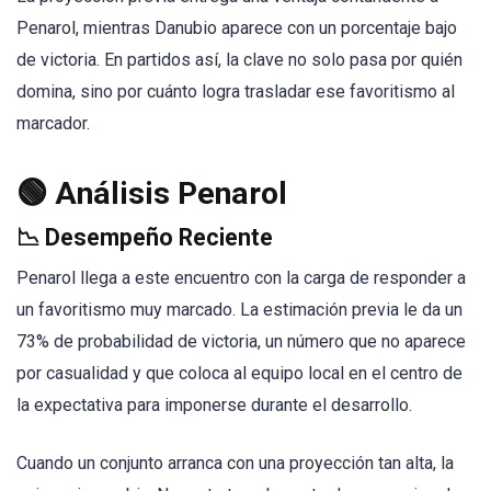
Penarol, mientras Danubio aparece con un porcentaje bajo
de victoria. En partidos así, la clave no solo pasa por quién
domina, sino por cuánto logra trasladar ese favoritismo al
marcador.
🟢 Análisis Penarol
📉 Desempeño Reciente
Penarol llega a este encuentro con la carga de responder a
un favoritismo muy marcado. La estimación previa le da un
73% de probabilidad de victoria, un número que no aparece
por casualidad y que coloca al equipo local en el centro de
la expectativa para imponerse durante el desarrollo.
Cuando un conjunto arranca con una proyección tan alta, la