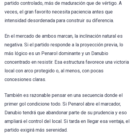
partido controlado, más de maduración que de vértigo. A
veces, el gran favorito necesita paciencia antes que
intensidad desordenada para construir su diferencia.
En el mercado de ambos marcan, la inclinación natural es
negativa. Si el partido responde a la proyección previa, lo
más lógico es un Penarol dominante y un Danubio
concentrado en resistir. Esa estructura favorece una victoria
local con arco protegido o, al menos, con pocas
concesiones claras.
También es razonable pensar en una secuencia donde el
primer gol condicione todo. Si Penarol abre el marcador,
Danubio tendrá que abandonar parte de su prudencia y eso
ampliará el control del local. Si tarda en llegar esa ventaja, el
partido exigirá más serenidad.