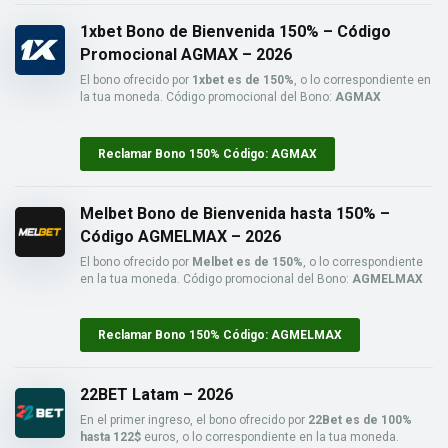
1xbet Bono de Bienvenida 150% – Código
Promocional AGMAX – 2026
El bono ofrecido por
1xbet es de 150%
, o lo correspondiente en
la tua moneda. Código promocional del Bono:
AGMAX
Reclamar Bono 150% Código: AGMAX
Melbet Bono de Bienvenida hasta 150% –
Código AGMELMAX – 2026
El bono ofrecido por
Melbet es de 150%
, o lo correspondiente
en la tua moneda. Código promocional del Bono:
AGMELMAX
Reclamar Bono 150% Código: AGMELMAX
22BET Latam – 2026
En el primer ingreso, el bono ofrecido por
22Bet es de 100%
hasta 122$
euros, o lo correspondiente en la tua moneda.