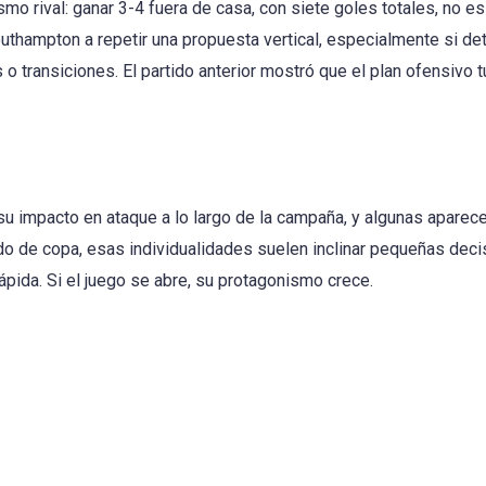
mo rival: ganar 3-4 fuera de casa, con siete goles totales, no es
thampton a repetir una propuesta vertical, especialmente si de
o transiciones. El partido anterior mostró que el plan ofensivo 
u impacto en ataque a lo largo de la campaña, y algunas apare
ido de copa, esas individualidades suelen inclinar pequeñas deci
 rápida. Si el juego se abre, su protagonismo crece.