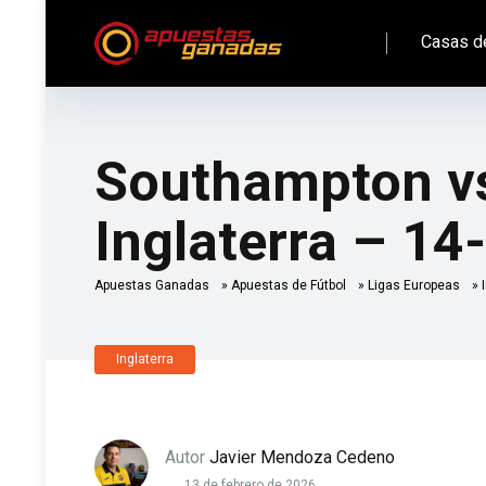
Casas d
Southampton vs
Inglaterra – 1
Apuestas Ganadas
»
Apuestas de Fútbol
»
Ligas Europeas
»
Inglaterra
Autor
Javier Mendoza Cedeno
13 de febrero de 2026