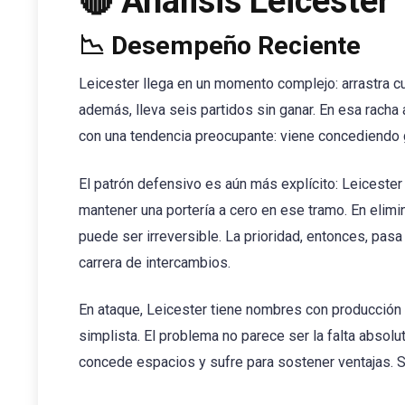
🔴 Análisis Leicester
📉 Desempeño Reciente
Leicester llega en un momento complejo: arrastra cu
además, lleva seis partidos sin ganar. En esa racha
con una tendencia preocupante: viene concediendo g
El patrón defensivo es aún más explícito: Leicester
mantener una portería a cero en ese tramo. En elimi
puede ser irreversible. La prioridad, entonces, pasa 
carrera de intercambios.
En ataque, Leicester tiene nombres con producción e
simplista. El problema no parece ser la falta absolut
concede espacios y sufre para sostener ventajas. Si 