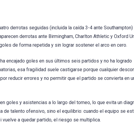
atro derrotas seguidas (incluida la caída 3-4 ante Southampton) 
 aparecen derrotas ante Birmingham, Charlton Athletic y Oxford Un
oles de forma repetida y sin lograr sostener el arco en cero.
 ha encajado goles en sus últimos seis partidos y no ha logrado
natorias, esa fragilidad suele castigarse porque cualquier desco
por reducir errores y no permitir que el partido se convierta en u
n goles y asistencias a lo largo del torneo, lo que evita un diag
a de talento ofensivo, sino el equilibrio: cuando el equipo se esti
vuelve a quedar partido, el riesgo se multiplica.