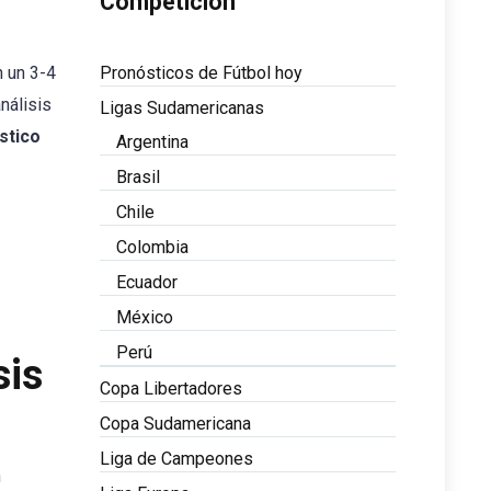
Competición
n un 3-4
Pronósticos de Fútbol hoy
nálisis
Ligas Sudamericanas
stico
Argentina
Brasil
Chile
Colombia
Ecuador
México
Perú
sis
Copa Libertadores
Copa Sudamericana
Liga de Campeones
n