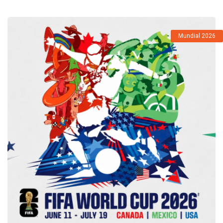
Mundial 2026