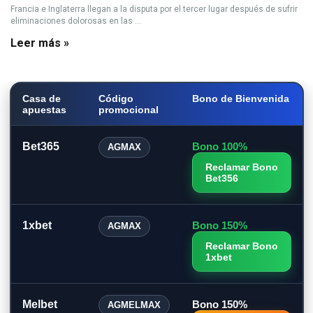
Francia e Inglaterra llegan a la disputa por el tercer lugar después de sufrir
eliminaciones dolorosas en las ...
Leer más »
Casa de
Código
Bono de Bienvenida
apuestas
promocional
Bet365
Bono 100%
AGMAX
Reclamar Bono
Bet356
1xbet
Bono 150%
AGMAX
Reclamar Bono
1xbet
Melbet
Bono 150%
AGMELMAX