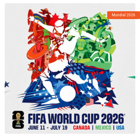
Mundial 2026