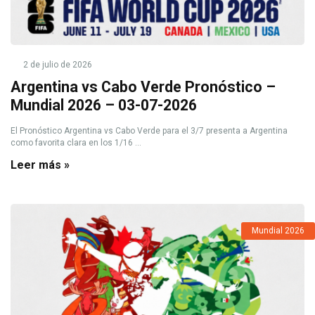
2 de julio de 2026
Argentina vs Cabo Verde Pronóstico –
Mundial 2026 – 03-07-2026
El Pronóstico Argentina vs Cabo Verde para el 3/7 presenta a Argentina
como favorita clara en los 1/16 ...
Leer más »
Mundial 2026