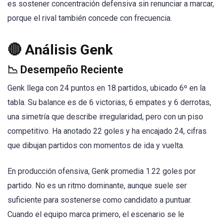
es sostener concentración defensiva sin renunciar a marcar,
porque el rival también concede con frecuencia.
🔴 Análisis Genk
📉 Desempeño Reciente
Genk llega con 24 puntos en 18 partidos, ubicado 6º en la
tabla. Su balance es de 6 victorias, 6 empates y 6 derrotas,
una simetría que describe irregularidad, pero con un piso
competitivo. Ha anotado 22 goles y ha encajado 24, cifras
que dibujan partidos con momentos de ida y vuelta.
En producción ofensiva, Genk promedia 1.22 goles por
partido. No es un ritmo dominante, aunque suele ser
suficiente para sostenerse como candidato a puntuar.
Cuando el equipo marca primero, el escenario se le