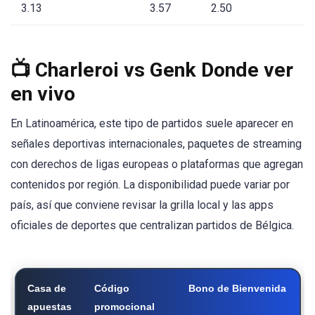
3.13
3.57
2.50
📺 Charleroi vs Genk Donde ver
en vivo
En Latinoamérica, este tipo de partidos suele aparecer en
señales deportivas internacionales, paquetes de streaming
con derechos de ligas europeas o plataformas que agregan
contenidos por región. La disponibilidad puede variar por
país, así que conviene revisar la grilla local y las apps
oficiales de deportes que centralizan partidos de Bélgica.
Casa de
Código
Bono de Bienvenida
apuestas
promocional