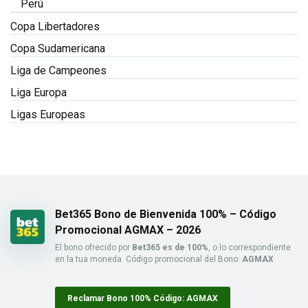
Perú
Copa Libertadores
Copa Sudamericana
Liga de Campeones
Liga Europa
Ligas Europeas
Bet365 Bono de Bienvenida 100% – Código
Promocional AGMAX – 2026
El bono ofrecido por
Bet365 es de 100%
, o lo correspondiente
en la tua moneda. Código promocional del Bono:
AGMAX
Reclamar Bono 100% Código: AGMAX