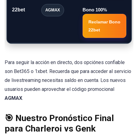
22bet
Bono 100%
AGMAX
Reclamar Bono
22bet
Para seguir la acción en directo, dos opciónes confiable
son Bet365 o 1xbet. Recuerda que para acceder al servicio
de livestreaming necesitas saldo en cuenta. Los nuevos
usuarios pueden aprovechar el código promocional
AGMAX
.
🎯 Nuestro Pronóstico Final
para Charleroi vs Genk