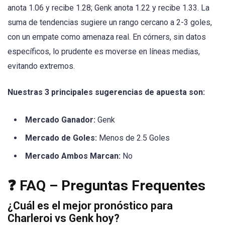
anota 1.06 y recibe 1.28; Genk anota 1.22 y recibe 1.33. La
suma de tendencias sugiere un rango cercano a 2-3 goles,
con un empate como amenaza real. En córners, sin datos
específicos, lo prudente es moverse en líneas medias,
evitando extremos.
Nuestras 3 principales sugerencias de apuesta son:
Mercado Ganador:
Genk
Mercado de Goles:
Menos de 2.5 Goles
Mercado Ambos Marcan:
No
❓ FAQ – Preguntas Frequentes
¿Cuál es el mejor pronóstico para
Charleroi vs Genk hoy?