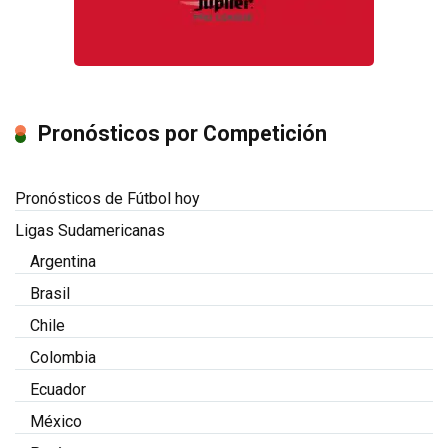
Pronósticos por Competición
Pronósticos de Fútbol hoy
Ligas Sudamericanas
Argentina
Brasil
Chile
Colombia
Ecuador
México