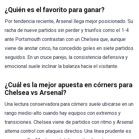
¿Quién es el favorito para ganar?
Por tendencia reciente, Arsenal llega mejor posicionado. Su
racha de nueve partidos sin perder y triunfos como el 1-4
ante Portsmouth contrastan con un Chelsea que, aunque
viene de anotar cinco, ha concedido goles en siete partidos
seguidos. En un cruce parejo, la consistencia defensiva y
emocional suele inclinar la balanza hacia el visitante.
¿Cuál es la mejor apuesta en córners para
Chelsea vs Arsenal?
Una lectura conservadora para córners suele ubicarse en un
rango medio-alto cuando hay equipos con extremos y
transiciones. Chelsea viene de partidos con ritmo y Arsenal
alterna control con ataques directos. Una línea prudente es