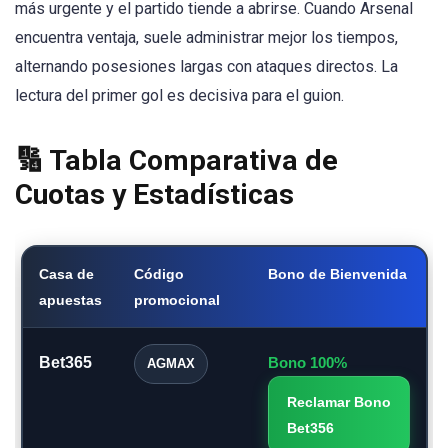
más urgente y el partido tiende a abrirse. Cuando Arsenal
encuentra ventaja, suele administrar mejor los tiempos,
alternando posesiones largas con ataques directos. La
lectura del primer gol es decisiva para el guion.
🔢 Tabla Comparativa de
Cuotas y Estadísticas
Casa de
Código
Bono de Bienvenida
apuestas
promocional
Bet365
Bono 100%
AGMAX
Reclamar Bono
Bet356