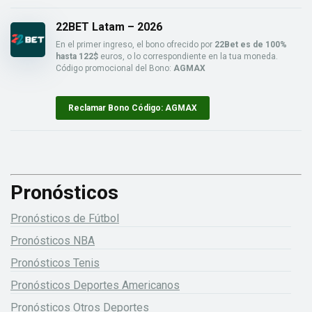
22BET Latam – 2026
En el primer ingreso, el bono ofrecido por
22Bet es de 100%
hasta 122$
euros, o lo correspondiente en la tua moneda.
Código promocional del Bono:
AGMAX
Reclamar Bono Código: AGMAX
Pronósticos
Pronósticos de Fútbol
Pronósticos NBA
Pronósticos Tenis
Pronósticos Deportes Americanos
Pronósticos Otros Deportes