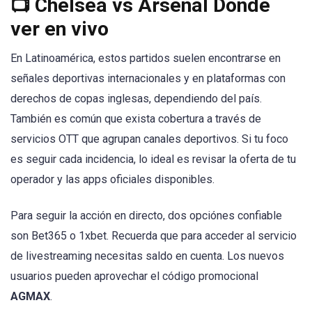
📺 Chelsea vs Arsenal Donde
ver en vivo
En Latinoamérica, estos partidos suelen encontrarse en
señales deportivas internacionales y en plataformas con
derechos de copas inglesas, dependiendo del país.
También es común que exista cobertura a través de
servicios OTT que agrupan canales deportivos. Si tu foco
es seguir cada incidencia, lo ideal es revisar la oferta de tu
operador y las apps oficiales disponibles.
Para seguir la acción en directo, dos opciónes confiable
son Bet365 o 1xbet. Recuerda que para acceder al servicio
de livestreaming necesitas saldo en cuenta. Los nuevos
usuarios pueden aprovechar el código promocional
AGMAX
.