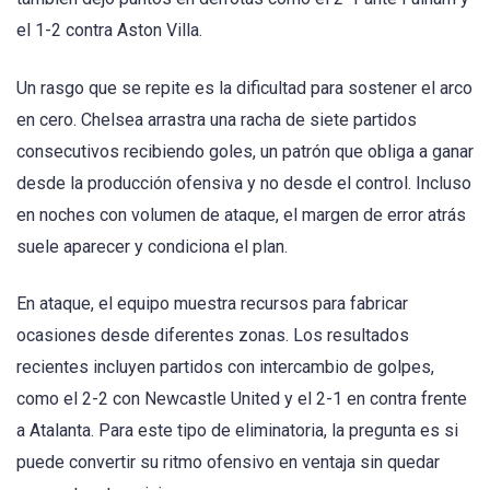
el 1-2 contra Aston Villa.
Un rasgo que se repite es la dificultad para sostener el arco
en cero. Chelsea arrastra una racha de siete partidos
consecutivos recibiendo goles, un patrón que obliga a ganar
desde la producción ofensiva y no desde el control. Incluso
en noches con volumen de ataque, el margen de error atrás
suele aparecer y condiciona el plan.
En ataque, el equipo muestra recursos para fabricar
ocasiones desde diferentes zonas. Los resultados
recientes incluyen partidos con intercambio de golpes,
como el 2-2 con Newcastle United y el 2-1 en contra frente
a Atalanta. Para este tipo de eliminatoria, la pregunta es si
puede convertir su ritmo ofensivo en ventaja sin quedar