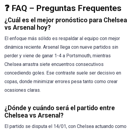
❓ FAQ – Preguntas Frequentes
¿Cuál es el mejor pronóstico para Chelsea
vs Arsenal hoy?
El enfoque más sólido es respaldar al equipo con mejor
dinámica reciente. Arsenal llega con nueve partidos sin
perder y viene de ganar 1-4 a Portsmouth, mientras
Chelsea arrastra siete encuentros consecutivos
concediendo goles. Ese contraste suele ser decisivo en
copas, donde minimizar errores pesa tanto como crear
ocasiones claras.
¿Dónde y cuándo será el partido entre
Chelsea vs Arsenal?
El partido se disputa el 14/01, con Chelsea actuando como