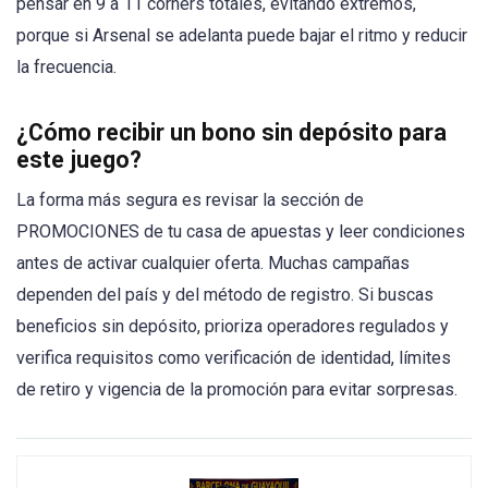
pensar en 9 a 11 córners totales, evitando extremos,
porque si Arsenal se adelanta puede bajar el ritmo y reducir
la frecuencia.
¿Cómo recibir un bono sin depósito para
este juego?
La forma más segura es revisar la sección de
PROMOCIONES de tu casa de apuestas y leer condiciones
antes de activar cualquier oferta. Muchas campañas
dependen del país y del método de registro. Si buscas
beneficios sin depósito, prioriza operadores regulados y
verifica requisitos como verificación de identidad, límites
de retiro y vigencia de la promoción para evitar sorpresas.