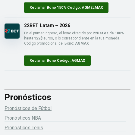
Reclamar Bono 150% Código: AGMELMAX
22BET Latam – 2026
En el primer ingreso, el bono ofrecido por
22Bet es de 100%
hasta 122$
euros, o lo correspondiente en la tua moneda.
Código promocional del Bono:
AGMAX
Reclamar Bono Código: AGMAX
Pronósticos
Pronósticos de Fútbol
Pronósticos NBA
Pronósticos Tenis