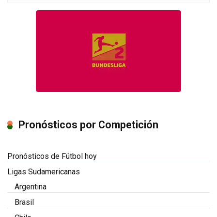
Pronósticos por Competición
Pronósticos de Fútbol hoy
Ligas Sudamericanas
Argentina
Brasil