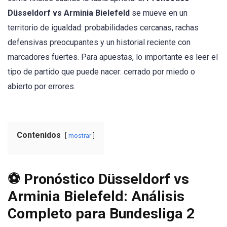
Düsseldorf vs Arminia Bielefeld
se mueve en un
territorio de igualdad: probabilidades cercanas, rachas
defensivas preocupantes y un historial reciente con
marcadores fuertes. Para apuestas, lo importante es leer el
tipo de partido que puede nacer: cerrado por miedo o
abierto por errores.
Contenidos
mostrar
⚽ Pronóstico Düsseldorf vs
Arminia Bielefeld: Análisis
Completo para Bundesliga 2