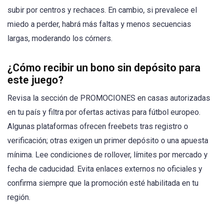
subir por centros y rechaces. En cambio, si prevalece el
miedo a perder, habrá más faltas y menos secuencias
largas, moderando los córners.
¿Cómo recibir un bono sin depósito para
este juego?
Revisa la sección de PROMOCIONES en casas autorizadas
en tu país y filtra por ofertas activas para fútbol europeo.
Algunas plataformas ofrecen freebets tras registro o
verificación; otras exigen un primer depósito o una apuesta
mínima. Lee condiciones de rollover, límites por mercado y
fecha de caducidad. Evita enlaces externos no oficiales y
confirma siempre que la promoción esté habilitada en tu
región.