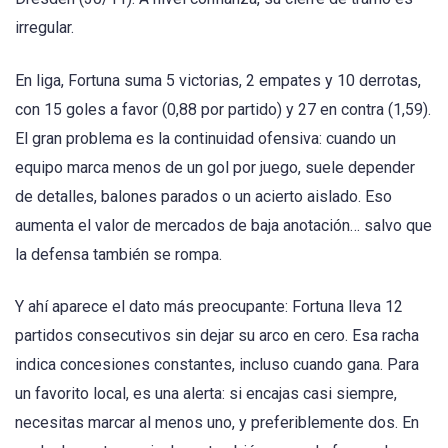
irregular.
En liga, Fortuna suma 5 victorias, 2 empates y 10 derrotas,
con 15 goles a favor (0,88 por partido) y 27 en contra (1,59).
El gran problema es la continuidad ofensiva: cuando un
equipo marca menos de un gol por juego, suele depender
de detalles, balones parados o un acierto aislado. Eso
aumenta el valor de mercados de baja anotación… salvo que
la defensa también se rompa.
Y ahí aparece el dato más preocupante: Fortuna lleva 12
partidos consecutivos sin dejar su arco en cero. Esa racha
indica concesiones constantes, incluso cuando gana. Para
un favorito local, es una alerta: si encajas casi siempre,
necesitas marcar al menos uno, y preferiblemente dos. En