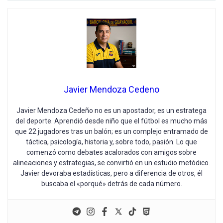
Javier Mendoza Cedeno
Javier Mendoza Cedeño no es un apostador, es un estratega
del deporte. Aprendió desde niño que el fútbol es mucho más
que 22 jugadores tras un balón; es un complejo entramado de
táctica, psicología, historia y, sobre todo, pasión. Lo que
comenzó como debates acalorados con amigos sobre
alineaciones y estrategias, se convirtió en un estudio metódico.
Javier devoraba estadísticas, pero a diferencia de otros, él
buscaba el «porqué» detrás de cada número.