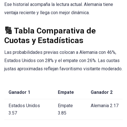
Ese historial acompaña la lectura actual. Alemania tiene
ventaja reciente y llega con mejor dinámica.
🔢 Tabla Comparativa de
Cuotas y Estadísticas
Las probabilidades previas colocan a Alemania con 46%,
Estados Unidos con 28% y el empate con 26%. Las cuotas
justas aproximadas reflejan favoritismo visitante moderado.
Ganador 1
Empate
Ganador 2
Estados Unidos
Empate
Alemania 2.17
3.57
3.85