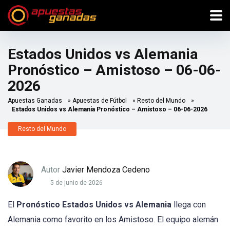
Estados Unidos vs Alemania
Pronóstico – Amistoso – 06-06-
2026
Apuestas Ganadas
»
Apuestas de Fútbol
»
Resto del Mundo
»
Estados Unidos vs Alemania Pronóstico – Amistoso – 06-06-2026
Resto del Mundo
Autor
Javier Mendoza Cedeno
5 de junio de 2026
El
Pronóstico Estados Unidos vs Alemania
llega con
Alemania como favorito en los Amistoso. El equipo alemán