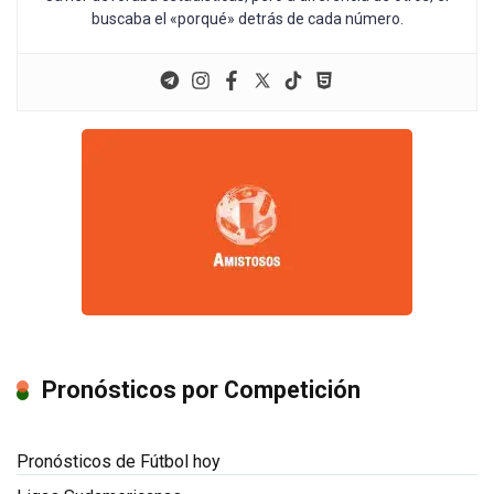
buscaba el «porqué» detrás de cada número.
Pronósticos por Competición
Pronósticos de Fútbol hoy