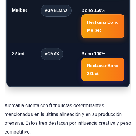
Melbet
Bono 150%
AGMELMAX
Reclamar Bono
Melbet
22bet
Bono 100%
AGMAX
Reclamar Bono
22bet
Alemania cuenta con futbolistas determinantes
mencionados en la última alineación y en su producción
ofensiva. Estos tres destacan por influencia creativa y peso
competitivo.