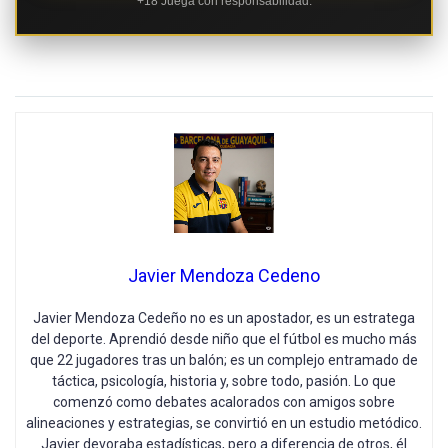
+18 Juega con responsabilidad.
Javier Mendoza Cedeno
Javier Mendoza Cedeño no es un apostador, es un estratega
del deporte. Aprendió desde niño que el fútbol es mucho más
que 22 jugadores tras un balón; es un complejo entramado de
táctica, psicología, historia y, sobre todo, pasión. Lo que
comenzó como debates acalorados con amigos sobre
alineaciones y estrategias, se convirtió en un estudio metódico.
Javier devoraba estadísticas, pero a diferencia de otros, él