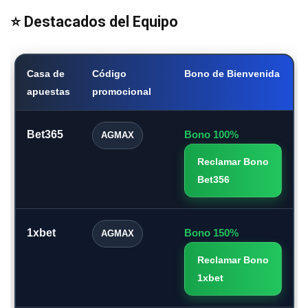
⭐ Destacados del Equipo
Casa de
Código
Bono de Bienvenida
apuestas
promocional
Bet365
Bono 100%
AGMAX
Reclamar Bono
Bet356
1xbet
Bono 150%
AGMAX
Reclamar Bono
1xbet