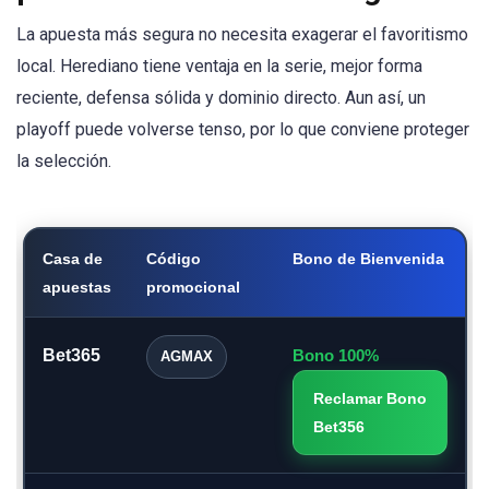
La apuesta más segura no necesita exagerar el favoritismo
local. Herediano tiene ventaja en la serie, mejor forma
reciente, defensa sólida y dominio directo. Aun así, un
playoff puede volverse tenso, por lo que conviene proteger
la selección.
Casa de
Código
Bono de Bienvenida
apuestas
promocional
Bet365
Bono 100%
AGMAX
Reclamar Bono
Bet356