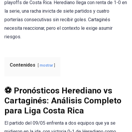
playoffs de Costa Rica. Herediano llega con renta de 1-0 en
la serie, una racha invicta de siete partidos y cuatro
porterías consecutivas sin recibir goles. Cartaginés
necesita reaccionar, pero el contexto le exige asumir
riesgos.
Contenidos
mostrar
⚽ Pronósticos Herediano vs
Cartaginés: Análisis Completo
para Liga Costa Rica
El partido del 09/05 enfrenta a dos equipos que ya se
midieron en la ida, con victoria 0-1 de Herediano como