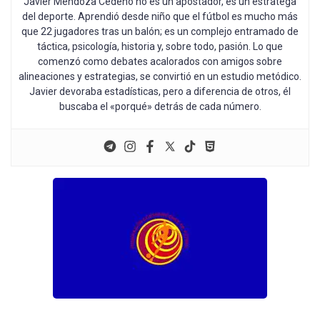
Javier Mendoza Cedeño no es un apostador, es un estratega
del deporte. Aprendió desde niño que el fútbol es mucho más
que 22 jugadores tras un balón; es un complejo entramado de
táctica, psicología, historia y, sobre todo, pasión. Lo que
comenzó como debates acalorados con amigos sobre
alineaciones y estrategias, se convirtió en un estudio metódico.
Javier devoraba estadísticas, pero a diferencia de otros, él
buscaba el «porqué» detrás de cada número.