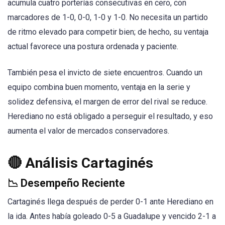
acumula cuatro porterías consecutivas en cero, con
marcadores de 1-0, 0-0, 1-0 y 1-0. No necesita un partido
de ritmo elevado para competir bien; de hecho, su ventaja
actual favorece una postura ordenada y paciente.
También pesa el invicto de siete encuentros. Cuando un
equipo combina buen momento, ventaja en la serie y
solidez defensiva, el margen de error del rival se reduce.
Herediano no está obligado a perseguir el resultado, y eso
aumenta el valor de mercados conservadores.
🔴 Análisis Cartaginés
📉 Desempeño Reciente
Cartaginés llega después de perder 0-1 ante Herediano en
la ida. Antes había goleado 0-5 a Guadalupe y vencido 2-1 a