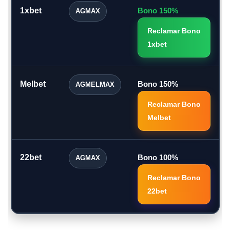
1xbet
Bono 150%
AGMAX
Reclamar Bono
1xbet
Melbet
Bono 150%
AGMELMAX
Reclamar Bono
Melbet
22bet
Bono 100%
AGMAX
Reclamar Bono
22bet