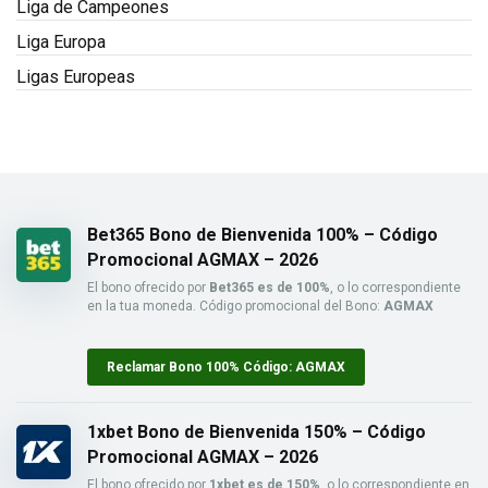
Liga de Campeones
Liga Europa
Ligas Europeas
Bet365 Bono de Bienvenida 100% – Código
Promocional AGMAX – 2026
El bono ofrecido por
Bet365 es de 100%
, o lo correspondiente
en la tua moneda. Código promocional del Bono:
AGMAX
Reclamar Bono 100% Código: AGMAX
1xbet Bono de Bienvenida 150% – Código
Promocional AGMAX – 2026
El bono ofrecido por
1xbet es de 150%
, o lo correspondiente en