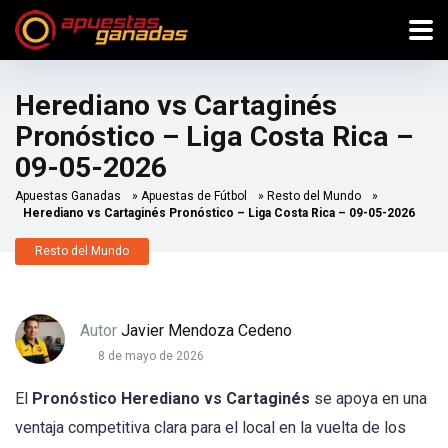
Herediano vs Cartaginés
Pronóstico – Liga Costa Rica –
09-05-2026
Apuestas Ganadas
»
Apuestas de Fútbol
»
Resto del Mundo
»
Herediano vs Cartaginés Pronóstico – Liga Costa Rica – 09-05-2026
Resto del Mundo
Autor
Javier Mendoza Cedeno
8 de mayo de 2026
El
Pronóstico Herediano vs Cartaginés
se apoya en una
ventaja competitiva clara para el local en la vuelta de los