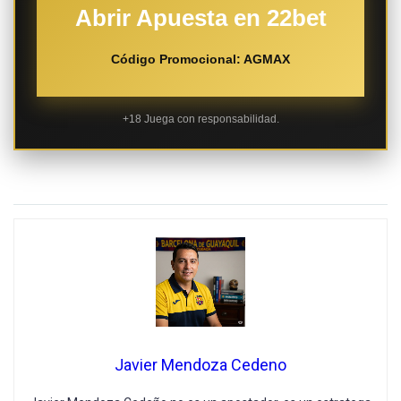
Abrir Apuesta en 22bet
Código Promocional: AGMAX
+18 Juega con responsabilidad.
Javier Mendoza Cedeno