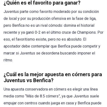
¿Quién es el favorito para ganar?
Juventus parte como favorito moderado por su condición
de local y por su producción ofensiva en la fase de liga,
pero Benfica no es un rival cómodo: domina el historial
reciente y ya ganó 0-2 en el último cruce de Champions. Por
eso, el favoritismo existe, pero no es absoluto. El
apostador debe contemplar que Benfica puede competir y
marcar si Juventus se desordena buscando imponer el
ritmo.
¿Cuál es la mejor apuesta en córners para
Juventus vs Benfica?
Una apuesta conservadora en córners es elegir una línea
media como “Más de 8.5 córners”, ya que Juventus suele
empujar con centros cuando juega en casa y Benfica puede