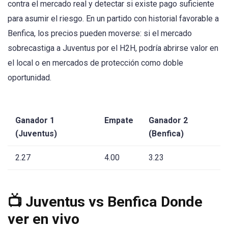
contra el mercado real y detectar si existe pago suficiente
para asumir el riesgo. En un partido con historial favorable a
Benfica, los precios pueden moverse: si el mercado
sobrecastiga a Juventus por el H2H, podría abrirse valor en
el local o en mercados de protección como doble
oportunidad.
Ganador 1
Empate
Ganador 2
(Juventus)
(Benfica)
2.27
4.00
3.23
📺 Juventus vs Benfica Donde
ver en vivo