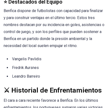
⭐ Destacados del Equipo
Benfica dispone de futbolistas con capacidad para finalizar
y para construir ventajas en el último tercio. Estos tres
nombres destacan por su incidencia en goles, asistencias o
control de juego, y son los perfiles que pueden sostener a
Benfica en un partido donde la presión ambiental y la
necesidad del local suelen empujar el ritmo.
Vangelis Pavlidis
Fredrik Aursnes
Leandro Barreiro
⚔️ Historial de Enfrentamientos
El cara a cara reciente favorece a Benfica. En los últimos
enfrentamientos, los portugueses sumaron varias victorias,