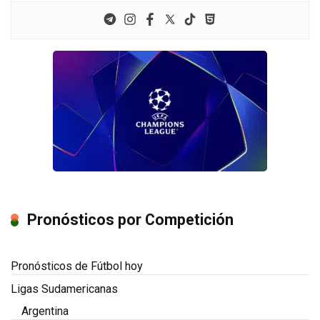
Pronósticos por Competición
Pronósticos de Fútbol hoy
Ligas Sudamericanas
Argentina