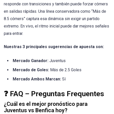
responde con transiciones y también puede forzar córners
en salidas rápidas. Una línea conservadora como “Más de
8.5 córners” captura esa dinámica sin exigir un partido
extremo. En vivo, el ritmo inicial puede dar mejores señales
para entrar.
Nuestras 3 principales sugerencias de apuesta son:
Mercado Ganador:
Juventus
Mercado de Goles:
Más de 2.5 Goles
Mercado Ambos Marcan:
Sí
❓ FAQ – Preguntas Frequentes
¿Cuál es el mejor pronóstico para
Juventus vs Benfica hoy?