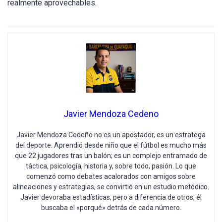
realmente aprovechables.
Javier Mendoza Cedeno
Javier Mendoza Cedeño no es un apostador, es un estratega
del deporte. Aprendió desde niño que el fútbol es mucho más
que 22 jugadores tras un balón; es un complejo entramado de
táctica, psicología, historia y, sobre todo, pasión. Lo que
comenzó como debates acalorados con amigos sobre
alineaciones y estrategias, se convirtió en un estudio metódico.
Javier devoraba estadísticas, pero a diferencia de otros, él
buscaba el «porqué» detrás de cada número.