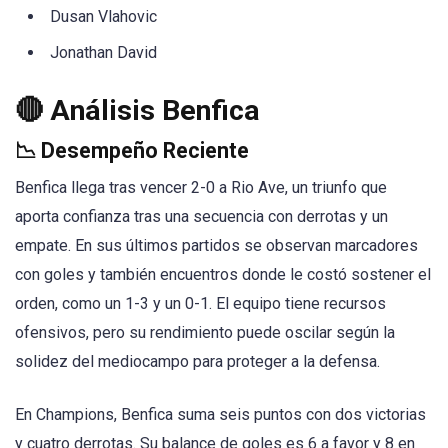
Dusan Vlahovic
Jonathan David
🔴 Análisis Benfica
📉 Desempeño Reciente
Benfica llega tras vencer 2-0 a Rio Ave, un triunfo que
aporta confianza tras una secuencia con derrotas y un
empate. En sus últimos partidos se observan marcadores
con goles y también encuentros donde le costó sostener el
orden, como un 1-3 y un 0-1. El equipo tiene recursos
ofensivos, pero su rendimiento puede oscilar según la
solidez del mediocampo para proteger a la defensa.
En Champions, Benfica suma seis puntos con dos victorias
y cuatro derrotas. Su balance de goles es 6 a favor y 8 en