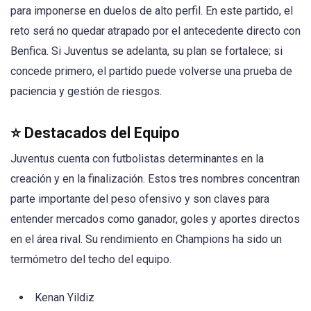
para imponerse en duelos de alto perfil. En este partido, el
reto será no quedar atrapado por el antecedente directo con
Benfica. Si Juventus se adelanta, su plan se fortalece; si
concede primero, el partido puede volverse una prueba de
paciencia y gestión de riesgos.
⭐ Destacados del Equipo
Juventus cuenta con futbolistas determinantes en la
creación y en la finalización. Estos tres nombres concentran
parte importante del peso ofensivo y son claves para
entender mercados como ganador, goles y aportes directos
en el área rival. Su rendimiento en Champions ha sido un
termómetro del techo del equipo.
Kenan Yildiz