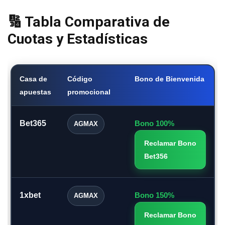
🔢 Tabla Comparativa de
Cuotas y Estadísticas
Casa de
Código
Bono de Bienvenida
apuestas
promocional
Bet365
Bono 100%
AGMAX
Reclamar Bono
Bet356
1xbet
Bono 150%
AGMAX
Reclamar Bono