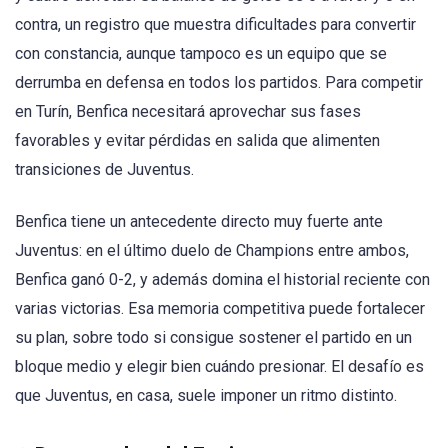
contra, un registro que muestra dificultades para convertir
con constancia, aunque tampoco es un equipo que se
derrumba en defensa en todos los partidos. Para competir
en Turín, Benfica necesitará aprovechar sus fases
favorables y evitar pérdidas en salida que alimenten
transiciones de Juventus.
Benfica tiene un antecedente directo muy fuerte ante
Juventus: en el último duelo de Champions entre ambos,
Benfica ganó 0-2, y además domina el historial reciente con
varias victorias. Esa memoria competitiva puede fortalecer
su plan, sobre todo si consigue sostener el partido en un
bloque medio y elegir bien cuándo presionar. El desafío es
que Juventus, en casa, suele imponer un ritmo distinto.