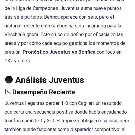
de la Liga de Campeones. Juventus suma nueve puntos
tras seis partidos, Benfica aparece con seis, pero el
historial reciente entre ambos ha sido incómodo para la
Vecchia Signora. Este cruce se define por eficacia en las
áreas y por cómo cada equipo gestiona los momentos de
presión.
Pronóstico Juventus vs Benfica
con foco en
1X2 y goles.
🟢 Análisis Juventus
📉 Desempeño Reciente
Juventus llega tras perder 1-0 con Cagliari, un resultado
que corta una secuencia positiva donde había encadenado
triunfos como 5-0 y 3-0. El tropiezo obliga a recalibrar, pero
también puede funcionar como disparador competitivo: el