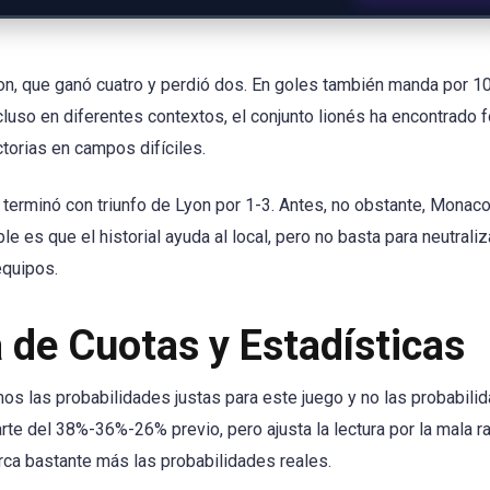
on, que ganó cuatro y perdió dos. En goles también manda por 1
cluso en diferentes contextos, el conjunto lionés ha encontrado 
torias en campos difíciles.
terminó con triunfo de Lyon por 1-3. Antes, no obstante, Monaco
es que el historial ayuda al local, pero no basta para neutraliza
equipos.
 de Cuotas y Estadísticas
os las probabilidades justas para este juego y no las probabili
te del 38%-36%-26% previo, pero ajusta la lectura por la mala r
ca bastante más las probabilidades reales.