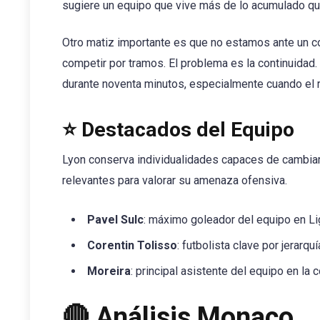
sugiere un equipo que vive más de lo acumulado qu
Otro matiz importante es que no estamos ante un co
competir por tramos. El problema es la continuidad. 
durante noventa minutos, especialmente cuando el riv
⭐ Destacados del Equipo
Lyon conserva individualidades capaces de cambiar 
relevantes para valorar su amenaza ofensiva.
Pavel Sulc
: máximo goleador del equipo en Li
Corentin Tolisso
: futbolista clave por jerarq
Moreira
: principal asistente del equipo en la
🔴 Análisis Monaco