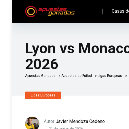
Casas d
Lyon vs Monaco
2026
Apuestas Ganadas
»
Apuestas de Fútbol
»
Ligas Europeas
»
Ligas Europeas
Autor
Javier Mendoza Cedeno
21 de marzo de 2026