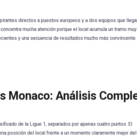
spirantes directos a puestos europeos y a dos equipos que lleg
concentra mucha atención porque el local acumula un tramo muy 
s recientes y una secuencia de resultados mucho más convincente.
vs Monaco: Análisis Compl
asificado de la Ligue 1, separados por apenas cuatro puntos. El
ena posición del local frente a un momento claramente mejor del