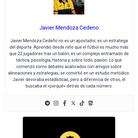
Javier Mendoza Cedeno
Javier Mendoza Cedeño no es un apostador, es un estratega
del deporte. Aprendió desde niño que el fútbol es mucho más
que 22 jugadores tras un balón; es un complejo entramado de
táctica, psicología, historia y, sobre todo, pasión. Lo que
comenzó como debates acalorados con amigos sobre
alineaciones y estrategias, se convirtió en un estudio metódico.
Javier devoraba estadísticas, pero a diferencia de otros, él
buscaba el «porqué» detrás de cada número.