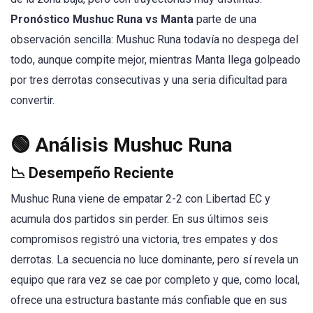
Pronóstico Mushuc Runa vs Manta
parte de una
observación sencilla: Mushuc Runa todavía no despega del
todo, aunque compite mejor, mientras Manta llega golpeado
por tres derrotas consecutivas y una seria dificultad para
convertir.
🟢 Análisis Mushuc Runa
📉 Desempeño Reciente
Mushuc Runa viene de empatar 2-2 con Libertad EC y
acumula dos partidos sin perder. En sus últimos seis
compromisos registró una victoria, tres empates y dos
derrotas. La secuencia no luce dominante, pero sí revela un
equipo que rara vez se cae por completo y que, como local,
ofrece una estructura bastante más confiable que en sus