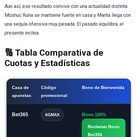
Aun así, ese resultado convive con una actualidad distinta:
Mushuc Runa se mantiene fuerte en casa y Manta llega con
una sequía ofensiva muy pesada. El pasado equilibra; el
presente inclina.
🔢 Tabla Comparativa de
Cuotas y Estadísticas
Casa de
Código
Bono de Bienvenida
apuestas
promocional
Bet365
Bono 100%
AGMAX
Reclamar Bono
Bet356