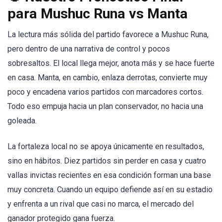
para Mushuc Runa vs Manta
La lectura más sólida del partido favorece a Mushuc Runa,
pero dentro de una narrativa de control y pocos
sobresaltos. El local llega mejor, anota más y se hace fuerte
en casa. Manta, en cambio, enlaza derrotas, convierte muy
poco y encadena varios partidos con marcadores cortos.
Todo eso empuja hacia un plan conservador, no hacia una
goleada.
La fortaleza local no se apoya únicamente en resultados,
sino en hábitos. Diez partidos sin perder en casa y cuatro
vallas invictas recientes en esa condición forman una base
muy concreta. Cuando un equipo defiende así en su estadio
y enfrenta a un rival que casi no marca, el mercado del
ganador protegido gana fuerza.