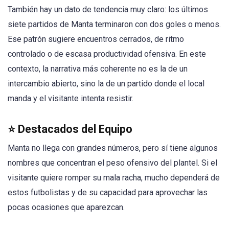
También hay un dato de tendencia muy claro: los últimos
siete partidos de Manta terminaron con dos goles o menos.
Ese patrón sugiere encuentros cerrados, de ritmo
controlado o de escasa productividad ofensiva. En este
contexto, la narrativa más coherente no es la de un
intercambio abierto, sino la de un partido donde el local
manda y el visitante intenta resistir.
⭐ Destacados del Equipo
Manta no llega con grandes números, pero sí tiene algunos
nombres que concentran el peso ofensivo del plantel. Si el
visitante quiere romper su mala racha, mucho dependerá de
estos futbolistas y de su capacidad para aprovechar las
pocas ocasiones que aparezcan.