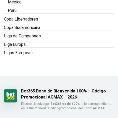
México
Perú
Copa Libertadores
Copa Sudamericana
Liga de Campeones
Liga Europa
Ligas Europeas
Bet365 Bono de Bienvenida 100% – Código
Promocional AGMAX – 2026
El bono ofrecido por
Bet365 es de 100%
, o lo correspondiente
en la tua moneda. Código promocional del Bono:
AGMAX