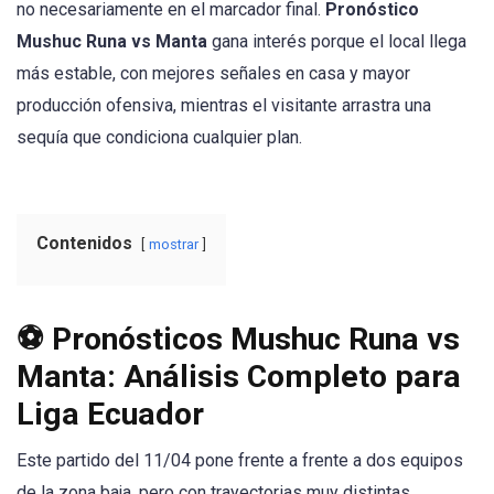
no necesariamente en el marcador final.
Pronóstico
Mushuc Runa vs Manta
gana interés porque el local llega
más estable, con mejores señales en casa y mayor
producción ofensiva, mientras el visitante arrastra una
sequía que condiciona cualquier plan.
Contenidos
mostrar
⚽ Pronósticos Mushuc Runa vs
Manta: Análisis Completo para
Liga Ecuador
Este partido del 11/04 pone frente a frente a dos equipos
de la zona baja, pero con trayectorias muy distintas.