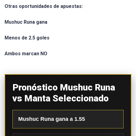
Otras oportunidades de apuestas:
Mushuc Runa gana
Menos de 2.5 goles
Ambos marcan NO
Pronóstico Mushuc Runa
vs Manta Seleccionado
Mushuc Runa gana a 1.55