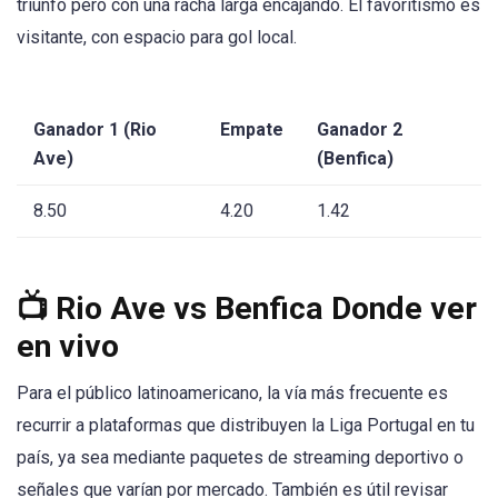
triunfo pero con una racha larga encajando. El favoritismo es
visitante, con espacio para gol local.
Ganador 1 (Rio
Empate
Ganador 2
Ave)
(Benfica)
8.50
4.20
1.42
📺 Rio Ave vs Benfica Donde ver
en vivo
Para el público latinoamericano, la vía más frecuente es
recurrir a plataformas que distribuyen la Liga Portugal en tu
país, ya sea mediante paquetes de streaming deportivo o
señales que varían por mercado. También es útil revisar