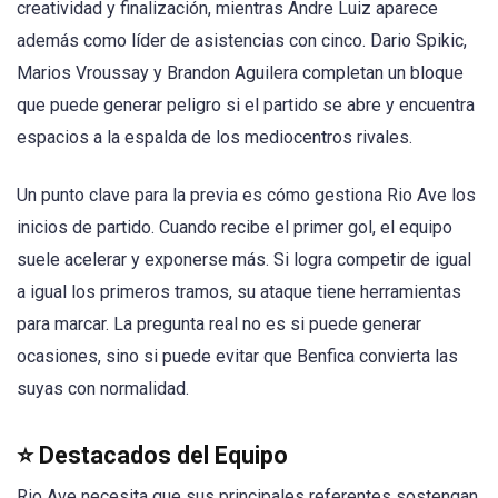
creatividad y finalización, mientras Andre Luiz aparece
además como líder de asistencias con cinco. Dario Spikic,
Marios Vroussay y Brandon Aguilera completan un bloque
que puede generar peligro si el partido se abre y encuentra
espacios a la espalda de los mediocentros rivales.
Un punto clave para la previa es cómo gestiona Rio Ave los
inicios de partido. Cuando recibe el primer gol, el equipo
suele acelerar y exponerse más. Si logra competir de igual
a igual los primeros tramos, su ataque tiene herramientas
para marcar. La pregunta real no es si puede generar
ocasiones, sino si puede evitar que Benfica convierta las
suyas con normalidad.
⭐ Destacados del Equipo
Rio Ave necesita que sus principales referentes sostengan