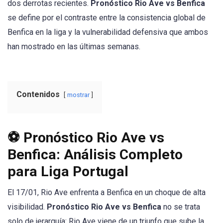
dos derrotas recientes.
Pronóstico Rio Ave vs Benfica
se define por el contraste entre la consistencia global de
Benfica en la liga y la vulnerabilidad defensiva que ambos
han mostrado en las últimas semanas.
Contenidos
mostrar
⚽ Pronóstico Rio Ave vs
Benfica: Análisis Completo
para Liga Portugal
El 17/01, Rio Ave enfrenta a Benfica en un choque de alta
visibilidad.
Pronóstico Rio Ave vs Benfica
no se trata
solo de jerarquía: Rio Ave viene de un triunfo que sube la