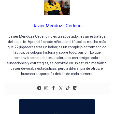
Javier Mendoza Cedeno
Javier Mendoza Cedeño no es un apostador, es un estratega
del deporte. Aprendió desde niño que el fútbol es mucho más
que 22 jugadores tras un balón; es un complejo entramado de
táctica, psicología, historia y, sobre todo, pasión. Lo que
comenzó como debates acalorados con amigos sobre
alineaciones y estrategias, se convirtió en un estudio metódico.
Javier devoraba estadísticas, pero a diferencia de otros, él
buscaba el «porqué» detrás de cada número.