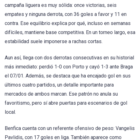
campaña liguera es muy sólida: once victorias, seis
empates y ninguna derrota, con 36 goles a favor y 11 en
contra. Ese equilibrio explica por qué, incluso en semanas
difíciles, mantiene base competitiva. En un torneo largo, esa
estabilidad suele imponerse a rachas cortas.
Aun así, llega con dos derrotas consecutivas en su historial
más inmediato: perdió 1-0 con Porto y cayó 1-3 ante Braga
el 07/01. Además, se destaca que ha encajado gol en sus
últimos cuatro partidos, un detalle importante para
mercados de ambos marcan. Ese patrón no anula su
favoritismo, pero sí abre puertas para escenarios de gol
local.
Benfica cuenta con un referente ofensivo de peso: Vangelis
Pavlidis, con 17 goles en liga. También aparece como