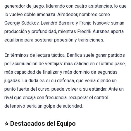
generador de juego, liderando con cuatro asistencias, lo que
lo vuelve doble amenaza. Alrededor, nombres como
Georgiy Sudakov, Leandro Barreiro y Franjo Ivanovic suman
producción y profundidad, mientras Fredrik Aursnes aporta
equilibrio para sostener posesión y transiciones.
En términos de lectura táctica, Benfica suele ganar partidos
por acumulación de ventajas: más calidad en el último pase,
más capacidad de finalizar y más dominio de segundas
jugadas. La duda es si su defensa, que venía siendo un
punto fuerte del curso, puede volver a su estándar. Ante un
rival que encaja con frecuencia, recuperar el control
defensivo sería un golpe de autoridad.
⭐ Destacados del Equipo