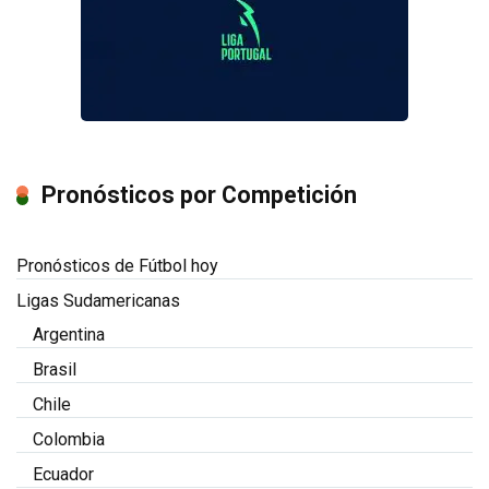
Pronósticos por Competición
Pronósticos de Fútbol hoy
Ligas Sudamericanas
Argentina
Brasil
Chile
Colombia
Ecuador