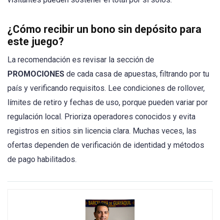
¿Cómo recibir un bono sin depósito para
este juego?
La recomendación es revisar la sección de
PROMOCIONES
de cada casa de apuestas, filtrando por tu
país y verificando requisitos. Lee condiciones de rollover,
límites de retiro y fechas de uso, porque pueden variar por
regulación local. Prioriza operadores conocidos y evita
registros en sitios sin licencia clara. Muchas veces, las
ofertas dependen de verificación de identidad y métodos
de pago habilitados.