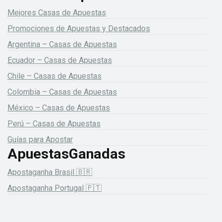
Mejores Casas de Apuestas
Promociones de Apuestas y Destacados
Argentina – Casas de Apuestas
Ecuador – Casas de Apuestas
Chile – Casas de Apuestas
Colombia – Casas de Apuestas
México – Casas de Apuestas
Perú – Casas de Apuestas
Guías para Apostar
ApuestasGanadas
Apostaganha Brasil 🇧🇷
Apostaganha Portugal 🇵🇹