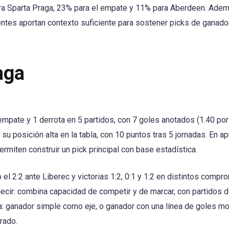
para Sparta Praga, 23% para el empate y 11% para Aberdeen. Adem
ientes aportan contexto suficiente para sostener picks de ganador
aga
 empate y 1 derrota en 5 partidos, con 7 goles anotados (1.40 por
 su posición alta en la tabla, con 10 puntos tras 5 jornadas. En a
miten construir un pick principal con base estadística.
l 2:2 ante Liberec y victorias 1:2, 0:1 y 1:2 en distintos compr
 decir: combina capacidad de competir y de marcar, con partidos 
: ganador simple como eje, o ganador con una línea de goles m
rado.