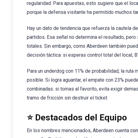
regularidad. Para apuestas, esto sugiere que el lo
porque la defensa visitante ha permitido muchos tan
Hay un dato de tendencia que refuerza la cautela d
partidos. Esa señal no determina el resultado, pero
totales. Sin embargo, como Aberdeen también puede
decisión táctica: si esperas control total del local, 
Para un underdog con 11% de probabilidad, la ruta 
posible. Si logra aguantar, el empate con 23% puede
combinadas: si tomas al favorito, evita exigir dema
tramo de fricción sin destruir el ticket.
⭐ Destacados del Equipo
En los nombres mencionados, Aberdeen cuenta con