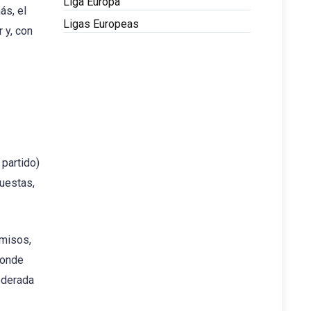
Liga Europa
ás, el
Ligas Europeas
 y, con
 partido)
puestas,
omisos,
donde
oderada