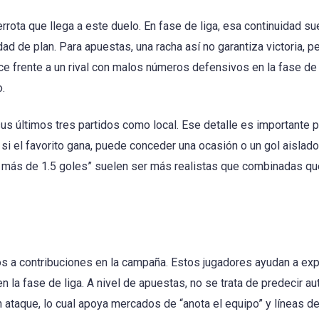
errota que llega a este duelo. En fase de liga, esa continuidad su
ad de plan. Para apuestas, una racha así no garantiza victoria, pe
ce frente a un rival con malos números defensivos en la fase de l
.
us últimos tres partidos como local. Ese detalle es importante 
o si el favorito gana, puede conceder una ocasión o un gol aislado
 más de 1.5 goles” suelen ser más realistas que combinadas qu
s a contribuciones en la campaña. Estos jugadores ayudan a expl
 la fase de liga. A nivel de apuestas, no se trata de predecir au
n ataque, lo cual apoya mercados de “anota el equipo” y líneas d