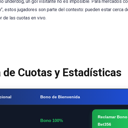
como underdog, un gol visitante no es imposible. Para mercados c
o”, estos jugadores son parte del contexto: pueden estar cerca d
r de las cuotas en vivo.
 de Cuotas y Estadísticas
cional
Bono de Bienvenida
Reclamar Bono
Bono 100%
Bet356