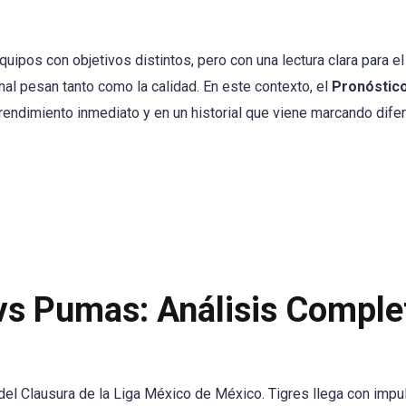
quipos con objetivos distintos, pero con una lectura clara para el
nal pesan tanto como la calidad. En este contexto, el
Pronóstic
rendimiento inmediato y en un historial que viene marcando dife
vs Pumas: Análisis Comple
del Clausura de la Liga México de México. Tigres llega con impu