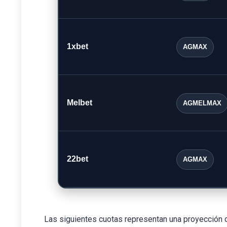
1xbet
AGMAX
Melbet
AGMELMAX
22bet
AGMAX
Las siguientes cuotas representan una proyección de