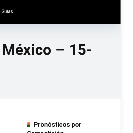
Guías
 México – 15-
Pronósticos por