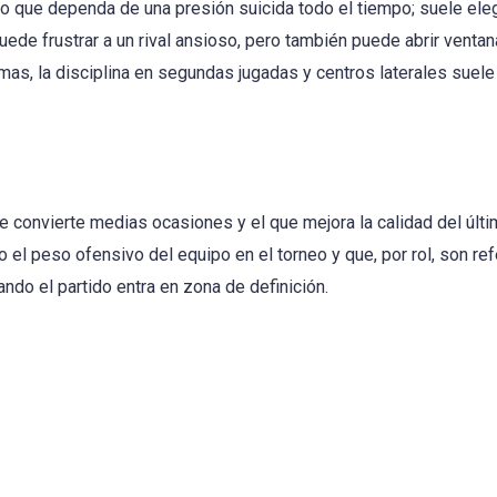
po que dependa de una presión suicida todo el tiempo; suele eleg
uede frustrar a un rival ansioso, pero también puede abrir venta
umas, la disciplina en segundas jugadas y centros laterales suele 
ue convierte medias ocasiones y el que mejora la calidad del últ
el peso ofensivo del equipo en el torneo y que, por rol, son ref
ando el partido entra en zona de definición.