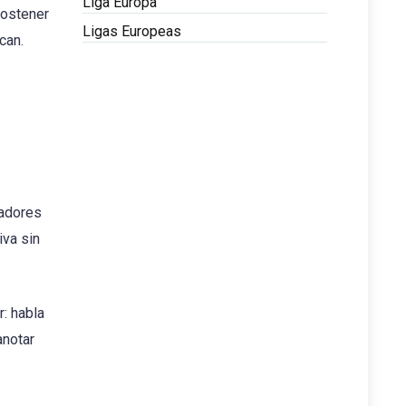
Liga Europa
sostener
Ligas Europeas
can.
cadores
iva sin
r: habla
anotar