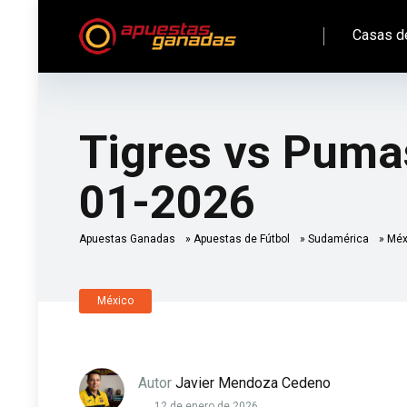
Casas d
Tigres vs Puma
01-2026
Apuestas Ganadas
»
Apuestas de Fútbol
»
Sudamérica
»
Méx
México
Autor
Javier Mendoza Cedeno
12 de enero de 2026