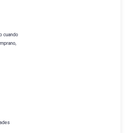
vo cuando
temprano,
tades