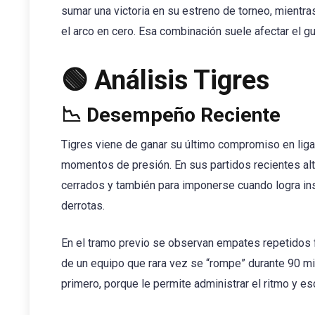
sumar una victoria en su estreno de torneo, mientr
el arco en cero. Esa combinación suele afectar el 
🟢 Análisis Tigres
📉 Desempeño Reciente
Tigres viene de ganar su último compromiso en liga
momentos de presión. En sus partidos recientes al
cerrados y también para imponerse cuando logra inst
derrotas.
En el tramo previo se observan empates repetidos fre
de un equipo que rara vez se “rompe” durante 90 min
primero, porque le permite administrar el ritmo y e