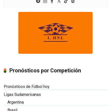
Pronósticos por Competición
Pronósticos de Fútbol hoy
Ligas Sudamericanas
Argentina
Brasil