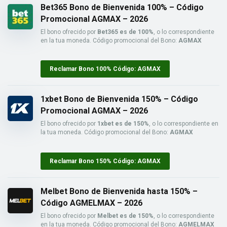
Bet365 Bono de Bienvenida 100% – Código
Promocional AGMAX – 2026
El bono ofrecido por
Bet365 es de 100%
, o lo correspondiente
en la tua moneda. Código promocional del Bono:
AGMAX
Reclamar Bono 100% Código: AGMAX
1xbet Bono de Bienvenida 150% – Código
Promocional AGMAX – 2026
El bono ofrecido por
1xbet es de 150%
, o lo correspondiente en
la tua moneda. Código promocional del Bono:
AGMAX
Reclamar Bono 150% Código: AGMAX
Melbet Bono de Bienvenida hasta 150% –
Código AGMELMAX – 2026
El bono ofrecido por
Melbet es de 150%
, o lo correspondiente
en la tua moneda. Código promocional del Bono:
AGMELMAX