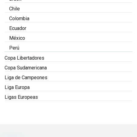
Chile
Colombia
Ecuador
México
Perú
Copa Libertadores
Copa Sudamericana
Liga de Campeones
Liga Europa
Ligas Europeas