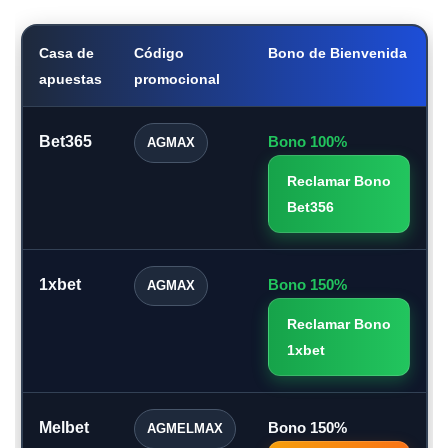
Casa de
Código
Bono de Bienvenida
apuestas
promocional
Bet365
Bono 100%
AGMAX
Reclamar Bono
Bet356
1xbet
Bono 150%
AGMAX
Reclamar Bono
1xbet
Melbet
Bono 150%
AGMELMAX