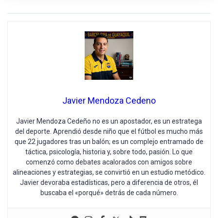
Javier Mendoza Cedeno
Javier Mendoza Cedeño no es un apostador, es un estratega
del deporte. Aprendió desde niño que el fútbol es mucho más
que 22 jugadores tras un balón; es un complejo entramado de
táctica, psicología, historia y, sobre todo, pasión. Lo que
comenzó como debates acalorados con amigos sobre
alineaciones y estrategias, se convirtió en un estudio metódico.
Javier devoraba estadísticas, pero a diferencia de otros, él
buscaba el «porqué» detrás de cada número.