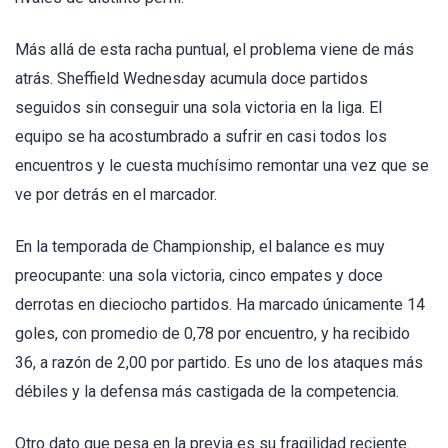
Más allá de esta racha puntual, el problema viene de más
atrás. Sheffield Wednesday acumula doce partidos
seguidos sin conseguir una sola victoria en la liga. El
equipo se ha acostumbrado a sufrir en casi todos los
encuentros y le cuesta muchísimo remontar una vez que se
ve por detrás en el marcador.
En la temporada de Championship, el balance es muy
preocupante: una sola victoria, cinco empates y doce
derrotas en dieciocho partidos. Ha marcado únicamente 14
goles, con promedio de 0,78 por encuentro, y ha recibido
36, a razón de 2,00 por partido. Es uno de los ataques más
débiles y la defensa más castigada de la competencia.
Otro dato que pesa en la previa es su fragilidad reciente.