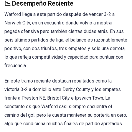
📉 Desempeño Reciente
Watford llega a este partido después de vencer 3-2 a
Norwich City, en un encuentro donde volvió a mostrar
pegada ofensiva pero también ciertas dudas atrás. En sus
seis últimos partidos de liga, el balance es razonablemente
positivo, con dos triunfos, tres empates y solo una derrota,
lo que refleja competitividad y capacidad para puntuar con
frecuencia.
En este tramo reciente destacan resultados como la
victoria 3-2 a domicilio ante Derby County y los empates
frente a Preston NE, Bristol City e Ipswich Town. La
constante es que Watford casi siempre encuentra el
camino del gol, pero le cuesta mantener su portería en cero,
algo que condiciona muchos finales de partido apretados.