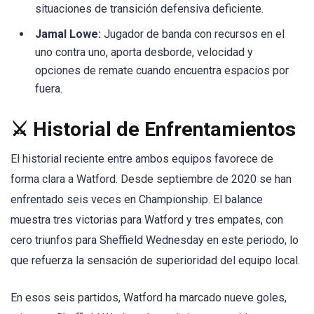
situaciones de transición defensiva deficiente.
Jamal Lowe:
Jugador de banda con recursos en el
uno contra uno, aporta desborde, velocidad y
opciones de remate cuando encuentra espacios por
fuera.
⚔️ Historial de Enfrentamientos
El historial reciente entre ambos equipos favorece de
forma clara a Watford. Desde septiembre de 2020 se han
enfrentado seis veces en Championship. El balance
muestra tres victorias para Watford y tres empates, con
cero triunfos para Sheffield Wednesday en este periodo, lo
que refuerza la sensación de superioridad del equipo local.
En esos seis partidos, Watford ha marcado nueve goles,