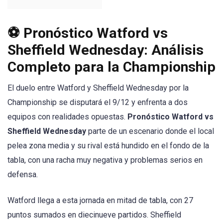
⚽ Pronóstico Watford vs
Sheffield Wednesday: Análisis
Completo para la Championship
El duelo entre Watford y Sheffield Wednesday por la
Championship se disputará el 9/12 y enfrenta a dos
equipos con realidades opuestas.
Pronóstico Watford vs
Sheffield Wednesday
parte de un escenario donde el local
pelea zona media y su rival está hundido en el fondo de la
tabla, con una racha muy negativa y problemas serios en
defensa.
Watford llega a esta jornada en mitad de tabla, con 27
puntos sumados en diecinueve partidos. Sheffield