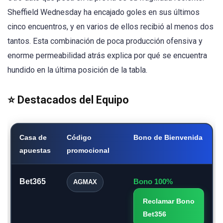
Sheffield Wednesday ha encajado goles en sus últimos
cinco encuentros, y en varios de ellos recibió al menos dos
tantos. Esta combinación de poca producción ofensiva y
enorme permeabilidad atrás explica por qué se encuentra
hundido en la última posición de la tabla.
⭐ Destacados del Equipo
Casa de
Código
Bono de Bienvenida
apuestas
promocional
Bet365
Bono 100%
AGMAX
Reclamar Bono
Bet356