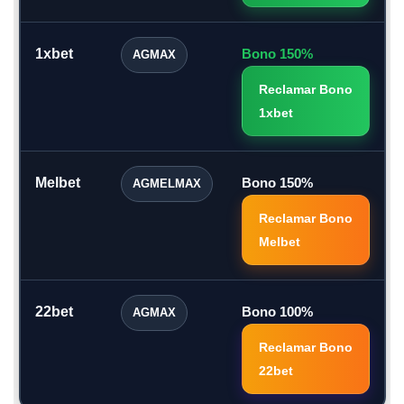
1xbet
Bono 150%
AGMAX
Reclamar Bono
1xbet
Melbet
Bono 150%
AGMELMAX
Reclamar Bono
Melbet
22bet
Bono 100%
AGMAX
Reclamar Bono
22bet