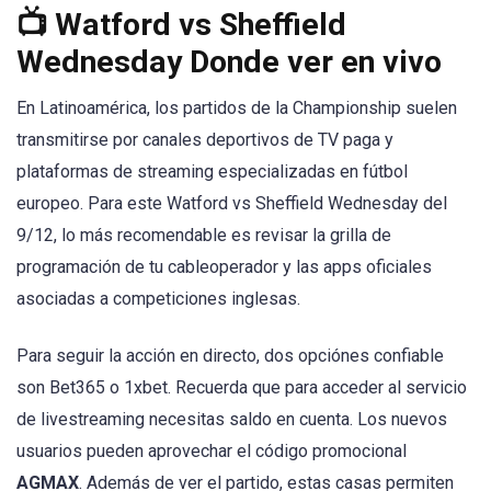
📺 Watford vs Sheffield
Wednesday Donde ver en vivo
En Latinoamérica, los partidos de la Championship suelen
transmitirse por canales deportivos de TV paga y
plataformas de streaming especializadas en fútbol
europeo. Para este Watford vs Sheffield Wednesday del
9/12, lo más recomendable es revisar la grilla de
programación de tu cableoperador y las apps oficiales
asociadas a competiciones inglesas.
Para seguir la acción en directo, dos opciónes confiable
son Bet365 o 1xbet. Recuerda que para acceder al servicio
de livestreaming necesitas saldo en cuenta. Los nuevos
usuarios pueden aprovechar el código promocional
AGMAX
. Además de ver el partido, estas casas permiten