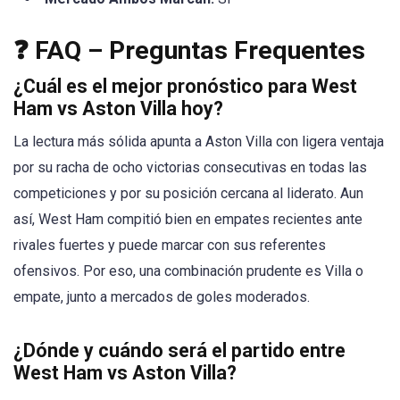
❓ FAQ – Preguntas Frequentes
¿Cuál es el mejor pronóstico para West
Ham vs Aston Villa hoy?
La lectura más sólida apunta a Aston Villa con ligera ventaja
por su racha de ocho victorias consecutivas en todas las
competiciones y por su posición cercana al liderato. Aun
así, West Ham compitió bien en empates recientes ante
rivales fuertes y puede marcar con sus referentes
ofensivos. Por eso, una combinación prudente es Villa o
empate, junto a mercados de goles moderados.
¿Dónde y cuándo será el partido entre
West Ham vs Aston Villa?