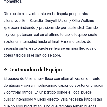
momentos.
Otro punto relevante está en la disputa por puestos
ofensivos: Emi Buendía, Donyell Malen y Ollie Watkins
aparecen rindiendo y presionando por titularidad. Cuando
hay competencia real en el último tercio, el equipo suele
sostener intensidad hasta el final. Para mercados de
segunda parte, esto puede reflejarse en más llegadas o
goles tardíos si el partido se abre.
⭐ Destacados del Equipo
El equipo de Unai Emery llega con alternativas en el frente
de ataque y con un mediocampo capaz de sostener presión
y controlar ritmos. En un partido donde el local puede
buscar intensidad y juego directo, Villa necesita futbolistas
que no solo produzcan, sino que también tomen buenas