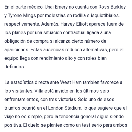
En el parte médico, Unai Emery no cuenta con Ross Barkley
y Tyrone Mings por molestias en rodilla e isquiotibiales,
respectivamente. Además, Harvey Elliott aparece fuera de
los planes por una situación contractual ligada a una
obligación de compra si alcanza cierto número de
apariciones. Estas ausencias reducen alternativas, pero el
equipo llega con rendimiento alto y con roles bien
definidos.
La estadística directa ante West Ham también favorece a
los visitantes: Villa está invicto en los últimos seis
enfrentamientos, con tres victorias. Solo uno de esos
triunfos ocurrió en el London Stadium, lo que sugiere que el
viaje no es simple, pero la tendencia general sigue siendo
positiva. El duelo se plantea como un test serio para ambos