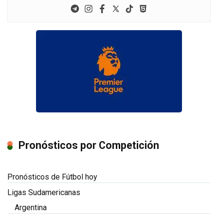
Pronósticos por Competición
Pronósticos de Fútbol hoy
Ligas Sudamericanas
Argentina