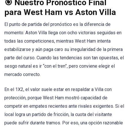
🎯 Nuestro Pronóstico Final
para West Ham vs Aston Villa
El punto de partida del pronóstico es la diferencia de
momento: Aston Villa llega con ocho victorias seguidas en
todas las competiciones, mientras West Ham intenta
estabilizarse y aún paga caro su irregularidad de la primera
parte del curso. Cuando las tendencias son tan opuestas, el
sesgo natural es ir “con el tren”, pero conviene elegir el
mercado correcto.
En el 1X2, el valor suele estar en respaldar a Villa con
protección, porque West Ham mostró capacidad de
competir en empates recientes ante rivales exigentes. Si el
local logra un partido de fricción, la cuota del visitante
puede sufrir durante tramos. Por eso, una opción razonable