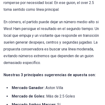
romperse por necesidad local. En ese guion, el over 2.5
toma sentido como línea principal.
En córners, el partido puede dejar un número medio-alto si
West Ham persigue el resultado en el segundo tiempo. Un
local que empuja y un visitante que responde en transición
suelen generar despejes, centros y segundas jugadas. La
propuesta conservadora es buscar una línea moderada,
evitando números extremos que dependen de un guion
demasiado específico.
Nuestras 3 principales sugerencias de apuesta son:
Mercado Ganador:
Aston Villa
Mercado de Goles:
Más de 2.5 Goles
Mercado Ambos Marcan:
Sí