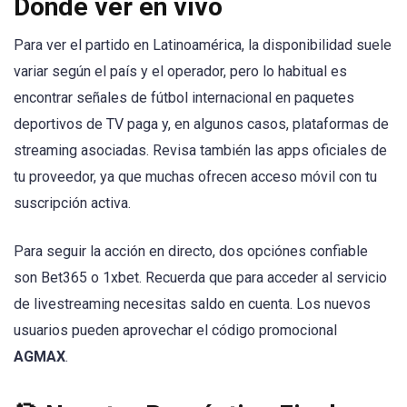
Donde ver en vivo
Para ver el partido en Latinoamérica, la disponibilidad suele
variar según el país y el operador, pero lo habitual es
encontrar señales de fútbol internacional en paquetes
deportivos de TV paga y, en algunos casos, plataformas de
streaming asociadas. Revisa también las apps oficiales de
tu proveedor, ya que muchas ofrecen acceso móvil con tu
suscripción activa.
Para seguir la acción en directo, dos opciónes confiable
son Bet365 o 1xbet. Recuerda que para acceder al servicio
de livestreaming necesitas saldo en cuenta. Los nuevos
usuarios pueden aprovechar el código promocional
AGMAX
.