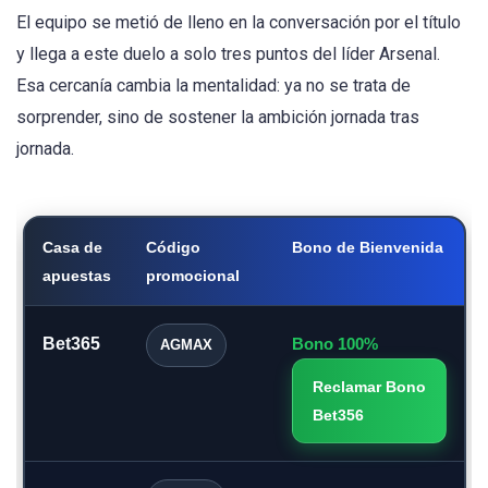
El equipo se metió de lleno en la conversación por el título
y llega a este duelo a solo tres puntos del líder Arsenal.
Esa cercanía cambia la mentalidad: ya no se trata de
sorprender, sino de sostener la ambición jornada tras
jornada.
Casa de
Código
Bono de Bienvenida
apuestas
promocional
Bet365
Bono 100%
AGMAX
Reclamar Bono
Bet356