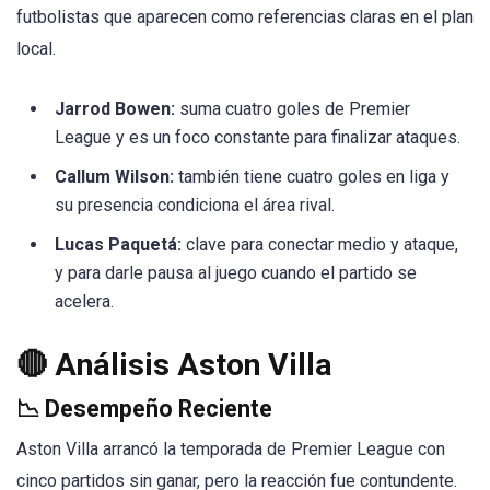
futbolistas que aparecen como referencias claras en el plan
local.
Jarrod Bowen:
suma cuatro goles de Premier
League y es un foco constante para finalizar ataques.
Callum Wilson:
también tiene cuatro goles en liga y
su presencia condiciona el área rival.
Lucas Paquetá:
clave para conectar medio y ataque,
y para darle pausa al juego cuando el partido se
acelera.
🔴 Análisis Aston Villa
📉 Desempeño Reciente
Aston Villa arrancó la temporada de Premier League con
cinco partidos sin ganar, pero la reacción fue contundente.