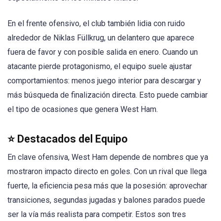
En el frente ofensivo, el club también lidia con ruido
alrededor de Niklas Füllkrug, un delantero que aparece
fuera de favor y con posible salida en enero. Cuando un
atacante pierde protagonismo, el equipo suele ajustar
comportamientos: menos juego interior para descargar y
más búsqueda de finalización directa. Esto puede cambiar
el tipo de ocasiones que genera West Ham.
⭐ Destacados del Equipo
En clave ofensiva, West Ham depende de nombres que ya
mostraron impacto directo en goles. Con un rival que llega
fuerte, la eficiencia pesa más que la posesión: aprovechar
transiciones, segundas jugadas y balones parados puede
ser la vía más realista para competir. Estos son tres